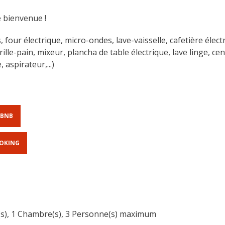
e bienvenue !
 four électrique, micro-ondes, lave-vaisselle, cafetière élect
ille-pain, mixeur, plancha de table électrique, lave linge, ce
 aspirateur,...)
RBNB
OOKING
e(s), 1 Chambre(s), 3 Personne(s) maximum