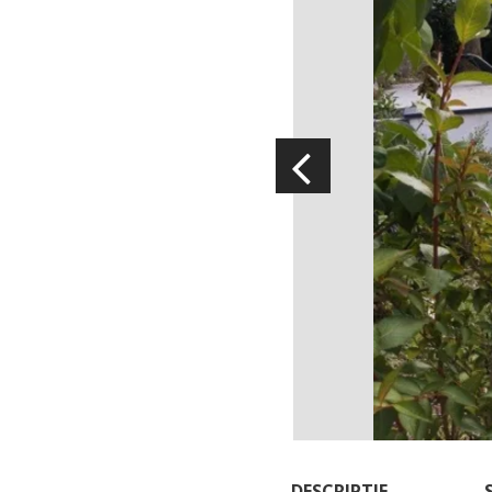
Visites & musées
Un Oeil sur le Passé à Rignac
Les visites accompagnées
L'espace Georges Rouquier à
Goutrens
Nos Campagnes Autrefois à
Goutrens
Le musée de la forge à Belcastel
Artistes et artisans d'art
DESCRIPTIF