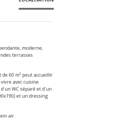
épendante, moderne, 
andes terrasses 
e 60 m² peut accueillir 
ivre avec cuisine 
 d'un WC séparé et d'un 
90x190) et un dressing 
in air.