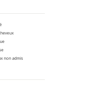
é
cheveux
ue
se
x non admis