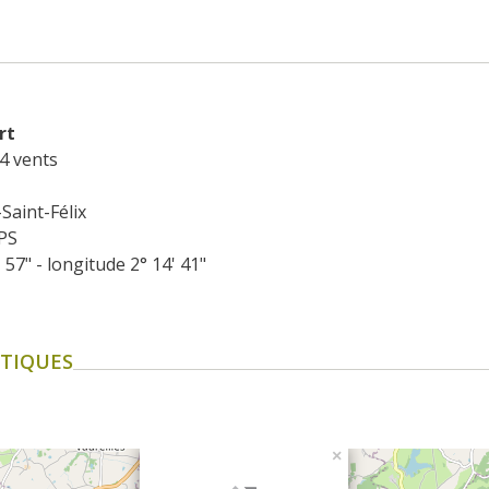
rt
4 vents
Saint-Félix
PS
' 57" - longitude 2° 14' 41"
TIQUES
×