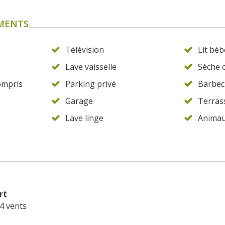
EMENTS
Télévision
Lit béb
Lave vaisselle
Sèche 
ompris
Parking privé
Barbec
Garage
Terras
Lave linge
Animau
rt
4 vents