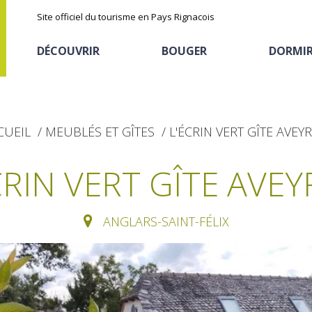
Site officiel du tourisme en Pays Rignacois
DÉCOUVRIR
BOUGER
DORMI
CUEIL
MEUBLÉS ET GÎTES
L'ÉCRIN VERT GÎTE AVEY
CRIN VERT GÎTE AVE
ANGLARS-SAINT-FÉLIX
Les sites naturels
En vélo, à vtt
Hôtels et résidences
La chataîgne
de tourisme
Le sentier ethno-botanique en
Recettes et produits
Ségala "Al travers"
Activités sportives
Hébergements
locaux
La zone humide de Maymac