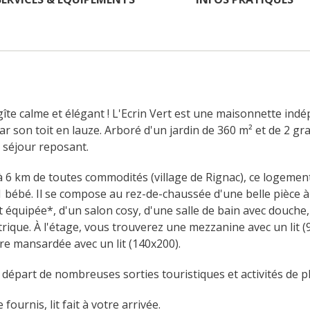
îte calme et élégant ! L'Ecrin Vert est une maisonnette ind
r son toit en lauze. Arboré d'un jardin de 360 m² et de 2 gr
n séjour reposant.
6 km de toutes commodités (village de Rignac), ce logement d
 bébé. Il se compose au rez-de-chaussée d'une belle pièce à v
équipée*, d'un salon cosy, d'une salle de bain avec douche,
trique. À l'étage, vous trouverez une mezzanine avec un lit (
e mansardée avec un lit (140x200).
 départ de nombreuses sorties touristiques et activités de ple
 fournis, lit fait à votre arrivée.