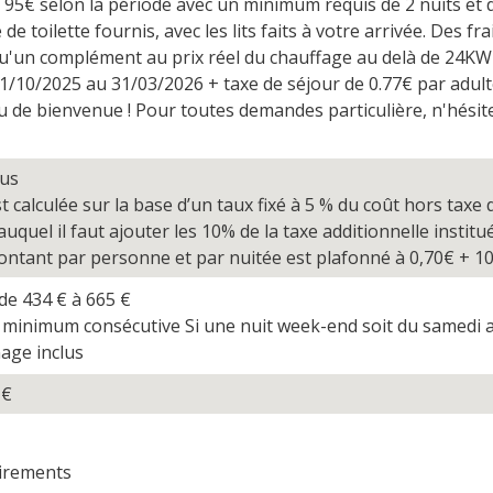
95€ selon la période avec un minimum requis de 2 nuits et de 
 de toilette fournis, avec les lits faits à votre arrivée. Des 
qu'un complément au prix réel du chauffage au delà de 24KW
01/10/2025 au 31/03/2026 + taxe de séjour de 0.77€ par adulte
 de bienvenue ! Pour toutes demandes particulière, n'hésit
sus
t calculée sur la base d’un taux fixé à 5 % du coût hors taxe 
quel il faut ajouter les 10% de la taxe additionnelle institu
ntant par personne et par nuitée est plafonné à 0,70€ + 10
 de 434
€
à 665
€
 minimum consécutive Si une nuit week-end soit du samedi a
age inclus
0
€
irements