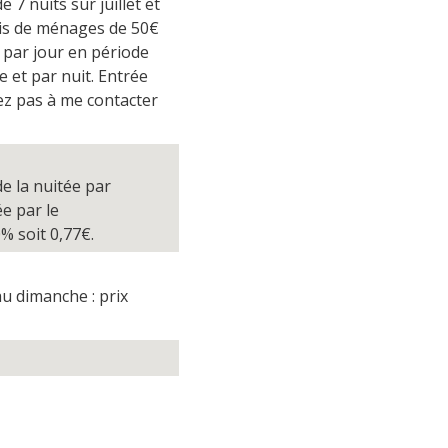
7 nuits sur juillet et
frais de ménages de 50€
 par jour en période
 et par nuit. Entrée
ez pas à me contacter
de la nuitée par
ée par le
% soit 0,77€.
u dimanche : prix