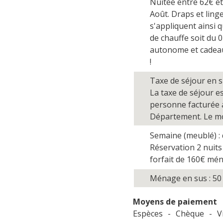
Nuitée entre 62€ et 
Août. Draps et linge
s'appliquent ainsi 
de chauffe soit du 
autonome et cadeau
!
Taxe de séjour en 
La taxe de séjour es
personne facturée au
Département. Le mo
Semaine (meublé) :
Réservation 2 nuits
forfait de 160€ mén
Ménage en sus : 5
Moyens de paiement
Espèces
-
Chèque
-
V