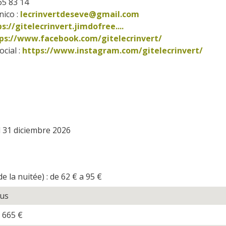
 65 83 14
ico :
lecrinvertdeseve@gmail.com
s://gitelecrinvert.jimdofree....
ps://www.facebook.com/gitelecrinvert/      
cial : 
https://www.instagram.com/gitelecrinvert/        
l 31 diciembre 2026
e la nuitée) : de 62
€
a 95
€
sus
 665
€