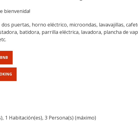
de bienvenida!
dos puertas, horno eléctrico, microondas, lavavajillas, cafete
adora, batidora, parrilla eléctrica, lavadora, plancha de vapo
tc.
RBNB
OOKING
s), 1 Habitación(es), 3 Persona(s) (máximo)