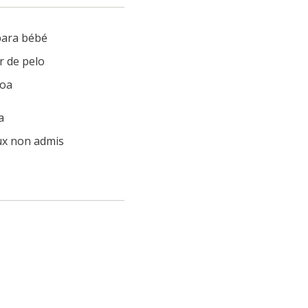
ara bébé
r de pelo
oa
a
x non admis