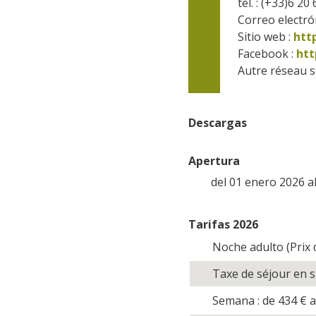
tel. : (+33)6 20
Correo electrón
Sitio web : 
http
Facebook : 
htt
Autre réseau so
Descargas
Apertura
del 01 enero 2026 a
Tarifas 2026
Noche adulto (Prix d
Taxe de séjour en 
Semana : de 434
€
a