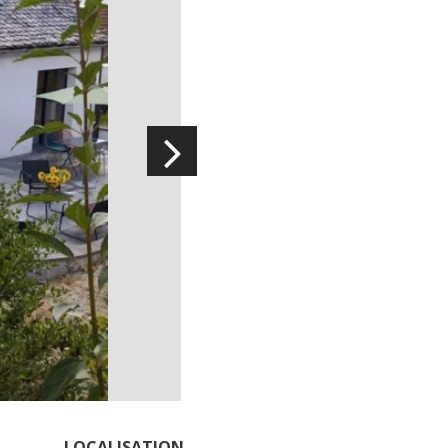
La cripta de Auzits en verano
Pasear en menos de
cien kilómetros
Los más bonitos pueblos en Francia
Otras hermosas aldeas
El Pays des Bastides du Rouergue
Las ciudades y países de arte y
historia
De la valle del Lot al País Decazeville
– Aubin
Patrimonio mundial de la UNESCO
LOCALISATION