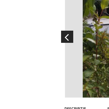
Visitas y Museos
Las visitas guiadas
El museo de Georges Rouquier en
Goutrens
« Nuestros campos antes » La
Palairie en Goutrens
El museo de la fragua
un ojo en el pasado
artistas y artesanos
DESCRIPTIF