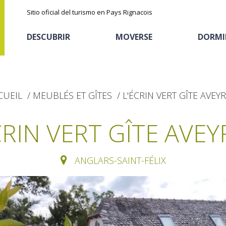
Sitio oficial del turismo en Pays Rignacois
DESCUBRIR
MOVERSE
DORMI
CUEIL
MEUBLÉS ET GÎTES
L'ÉCRIN VERT GÎTE AVEY
CRIN VERT GÎTE AVE
ANGLARS-SAINT-FÉLIX
Los parajes
Cicloturismo
Casas de huéspedes
La castaña
naturales
Actividades
Descubrimiento del
El sendero etno-botanico en Ségala
deportivas
Alojamientos
terruño
"Al travers"