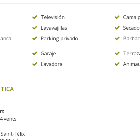
Televisión
Cama p
Lavavajillas
Secado
lanca
Parking privado
Barbac
Garaje
Terraz
Lavadora
Animau
TICA
rt
4 vents
Saint-Félix