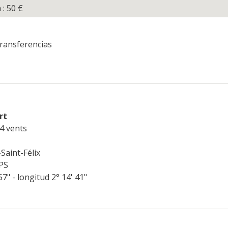
 : 50
€
ransferencias
rt
4 vents
Saint-Félix
PS
57" - longitud 2° 14' 41"