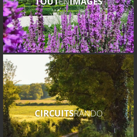
TOUT
EN
IMAGES
Les visites accompagnées
L'espace Georges Rouquier
à Goutrens
Nos Campagnes Autrefois à
Goutrens
Le musée de la forge à
Belcastel
Artistes et artisans d'art
La gastronomie
locale
La chataîgne
Les vignes
CIRCUITS
RANDO
Les marchés et foires
Nos producteurs
Recettes et produits locaux