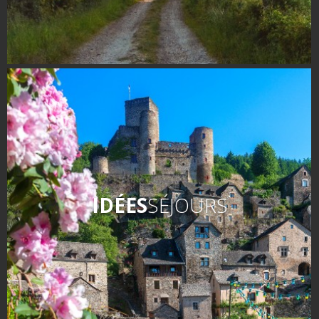
Flâner à moins de
cent kilomètres
Les Plus Beaux Villages de
France
Les villages de caractère
Le Pays des Bastides du
Rouergue
Les Villes et Pays d'art et
d'histoire
De la vallée du Lot au pays
IDÉES
SÉJOURS
Decazeville-Aubin
Patrimoine mondial de
l'UNESCO