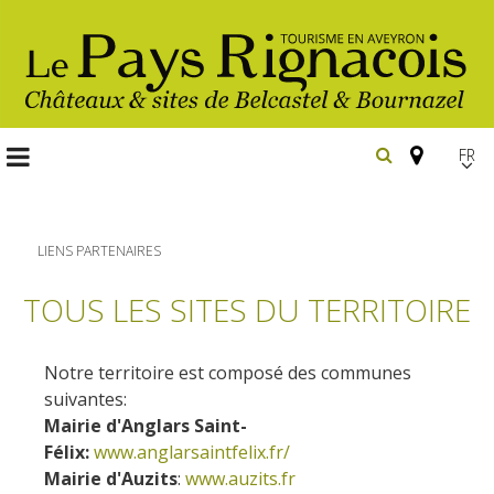
FR
EN
Españ
LIENS PARTENAIRES
TOUS LES SITES DU TERRITOIRE
Les
incontournables
Notre territoire est composé des communes
Randonnée
suivantes:
Belcastel, village et château
pédestre
Mairie d'Anglars Saint-
Bournazel, village et château
Félix:
www.anglarsaintfelix.fr/
Gîtes et locations
En vélo, à vtt
Mairie d'Auzits
:
www.auzits.fr