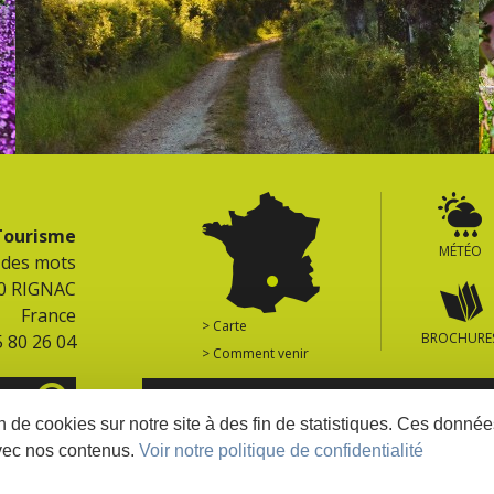
 Tourisme
MÉTÉO
e des mots
0 RIGNAC
France
> Carte
BROCHURE
5 80 26 04
> Comment venir
ES
RETROUVEZ TOUS LES SITES DU TERRITOIR
on de cookies sur notre site à des fin de statistiques. Ces donn
vec nos contenus.
Voir notre politique de confidentialité