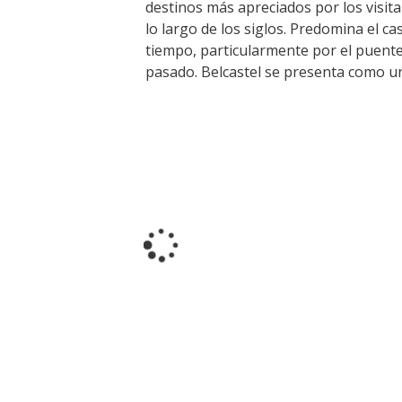
destinos más apreciados por los visitan
lo largo de los siglos. Predomina el ca
tiempo, particularmente por el puente d
pasado. Belcastel se presenta como un
Visites & musées
Un Oeil sur le Passé à Rignac
Les visites accompagnées
L'espace Georges Rouquier à
Goutrens
Nos Campagnes Autrefois à
Goutrens
Le musée de la forge à Belcastel
Artistes et artisans d'art