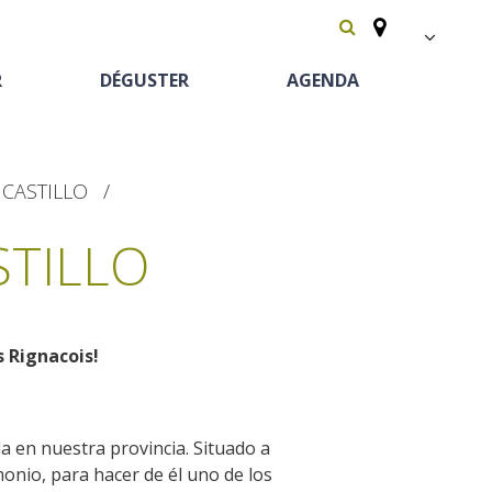
FR
R
DÉGUSTER
AGENDA
EN
Español
 CASTILLO
STILLO
s Rignacois!
Patrimoine &
A cheval
Chambres d'hôtes
Les vignes
curiosités
Découverte du
da en nuestra provincia. Situado a
Le château et jardin de Bournazel
monio, para hacer de él uno de los
Aventure et jeux
Camping car
terroir
Le château de Belcastel