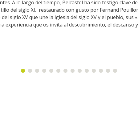
tes. A lo largo del tiempo, Belcastel ha sido testigo clave de
insolites
Les points de vues
stillo del siglo XI, restaurado con gusto por Fernand Pouillon.
el siglo XV que une la iglesia del siglo XV y el pueblo, sus «
a experiencia que os invita al descubrimiento, el descanso y
La gastronomie
locale
La chataîgne
Les vignes
Les marchés et foires
Nos producteurs
Recettes et produits locaux