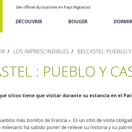
Site officiel du tourisme en Pays Rignacois
DÉCOUVRIR
BOUGER
DORMI
IR
LOS IMPRESCINDIBLES
BELCASTEL: PUEBLO Y
STEL : PUEBLO Y CA
ué sitios tiene que visitar durante su estancia en el Pai
Les sites naturels
En vélo, à vtt
Hôtels et résidences
La chataîgne
de tourisme
Le sentier ethno-botanique en
Recettes et produits
eblos más bonitos de Francia ». Es un sitio de visita obliga
Ségala "Al travers"
o milenario ha sabido poner de relieve su historia y su patri
Activités sportives
Hébergements
locaux
La zone humide de Maymac