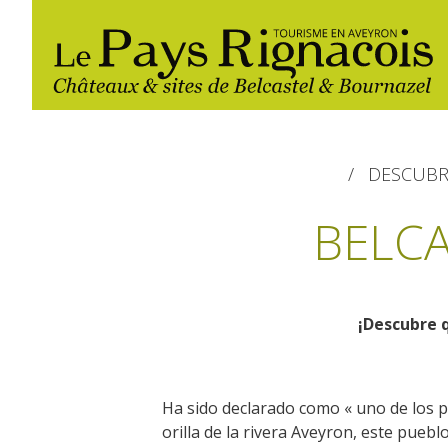
DESCUBR
BELCA
¡Descubre q
Les
Randonnée
Gîtes et locations
Restaurants
incontournables
pédestre
Les marchés et
Belcastel, village et château
Ha sido declarado como « uno de los pu
Loisirs d'eau
Campings
foires
orilla de la rivera Aveyron, este puebl
Bournazel, village et château