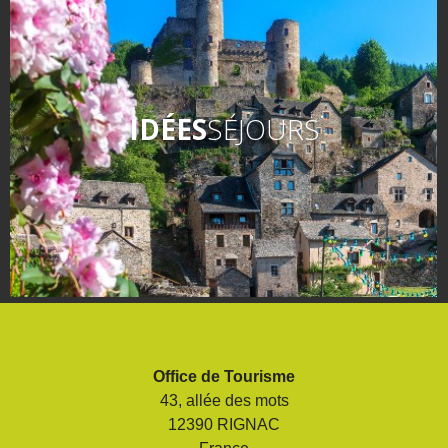
IDÉES
SÉJOURS
Office de Tourisme
43, allée des mots
12390 RIGNAC