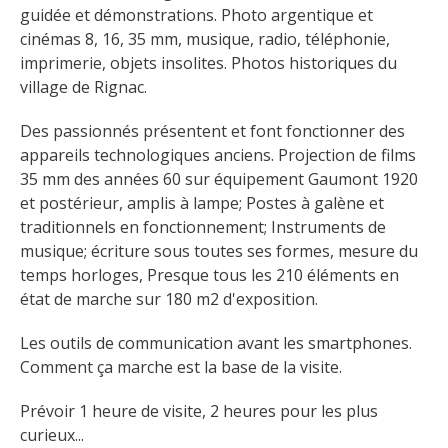
Flâner à moins de
guidée et démonstrations. Photo argentique et 
cent kilomètres
cinémas 8, 16, 35 mm, musique, radio, téléphonie, 
imprimerie, objets insolites. Photos historiques du 
village de Rignac.
Les Plus Beaux Villages de
France
Des passionnés présentent et font fonctionner des 
Les villages de caractère
appareils technologiques anciens. Projection de films 
Le Pays des Bastides du
35 mm des années 60 sur équipement Gaumont 1920 
Rouergue
et postérieur, amplis à lampe; Postes à galène et 
Les Villes et Pays d'art et
traditionnels en fonctionnement; Instruments de 
d'histoire
musique; écriture sous toutes ses formes, mesure du 
De la vallée du Lot au pays
temps horloges, Presque tous les 210 éléments en 
état de marche sur 180 m2 d'exposition.
Decazeville-Aubin
Patrimoine mondial de
Les outils de communication avant les smartphones. 
l'UNESCO
Comment ça marche est la base de la visite. 
Prévoir 1 heure de visite, 2 heures pour les plus 
curieux...