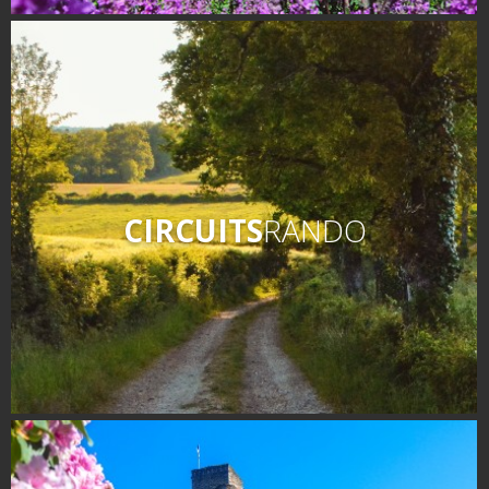
CIRCUITS
RANDO