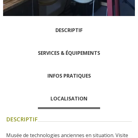
Les visites accompagnées
L'espace Georges Rouquier
à Goutrens
Nos Campagnes Autrefois à
DESCRIPTIF
Goutrens
Le musée de la forge à
SERVICES & ÉQUIPEMENTS
Belcastel
Artistes et artisans d'art
La gastronomie
INFOS PRATIQUES
locale
La chataîgne
LOCALISATION
Les vignes
Les marchés et foires
DESCRIPTIF
Nos producteurs
Recettes et produits locaux
Musée de technologies anciennes en situation. Visite 