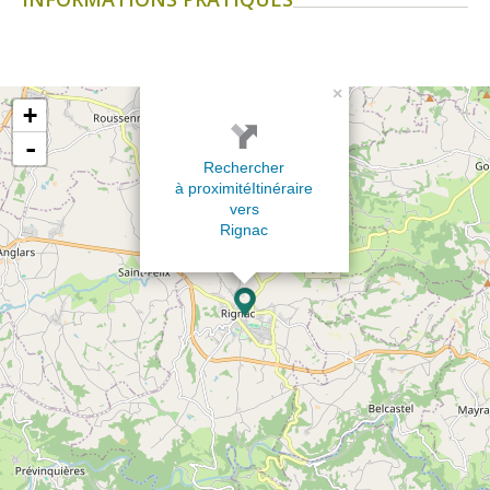
×
+
-
Rechercher
à proximité
Itinéraire
vers
Rignac