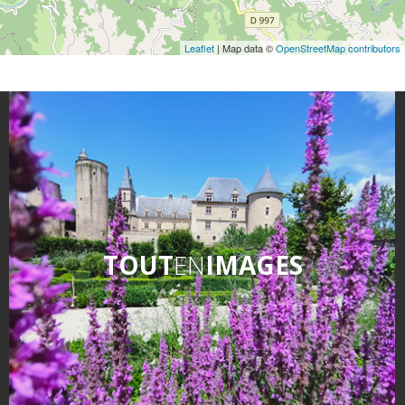
Leaflet
| Map data ©
OpenStreetMap contributors
TOUT
EN
IMAGES