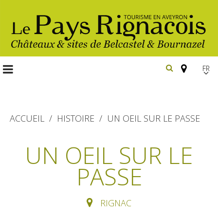
FR
EN
Españ
ACCUEIL
HISTOIRE
UN OEIL SUR LE PASSE
Les
UN OEIL SUR LE
incontournables
PASSE
Randonnée
Belcastel, village et château
pédestre
Bournazel, village et château
Gîtes et locations
RIGNAC
En vélo, à vtt