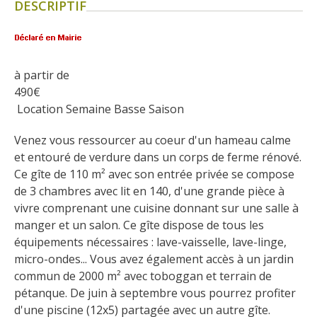
DESCRIPTIF
Flâner à moins de
cent kilomètres
Les Plus Beaux Villages de
à partir de
France
490
€
Les villages de caractère
 Location Semaine Basse Saison
Le Pays des Bastides du
Rouergue
Venez vous ressourcer au coeur d'un hameau calme 
et entouré de verdure dans un corps de ferme rénové.
Les Villes et Pays d'art et
Ce gîte de 110 m² avec son entrée privée se compose 
d'histoire
de 3 chambres avec lit en 140, d'une grande pièce à 
De la vallée du Lot au pays
vivre comprenant une cuisine donnant sur une salle à 
Decazeville-Aubin
manger et un salon. Ce gîte dispose de tous les 
Patrimoine mondial de
équipements nécessaires : lave-vaisselle, lave-linge, 
l'UNESCO
micro-ondes... Vous avez également accès à un jardin 
commun de 2000 m² avec toboggan et terrain de 
pétanque. De juin à septembre vous pourrez profiter 
d'une piscine (12x5) partagée avec un autre gîte.