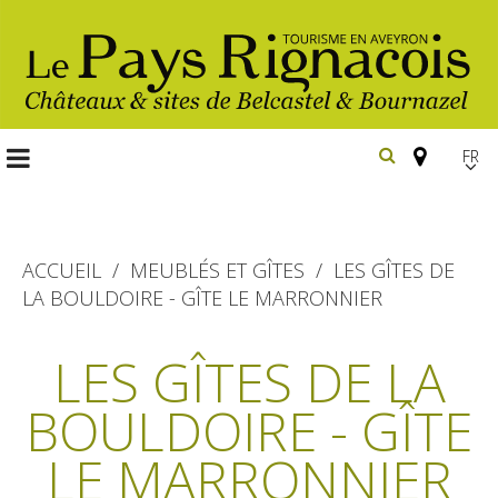
FR
EN
Españ
ACCUEIL
MEUBLÉS ET GÎTES
LES GÎTES DE
LA BOULDOIRE - GÎTE LE MARRONNIER
Les
incontournables
LES GÎTES DE LA
Randonnée
BOULDOIRE - GÎTE
Belcastel, village et château
pédestre
Bournazel, village et château
LE MARRONNIER
Gîtes et locations
En vélo, à vtt