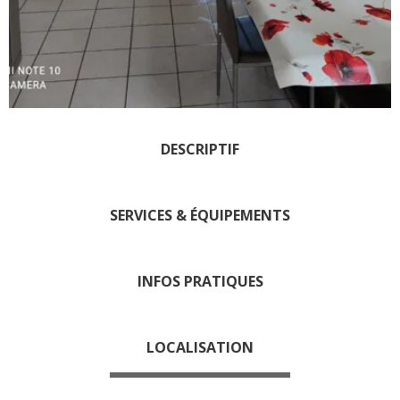
Les visites accompagnées
L'espace Georges Rouquier
à Goutrens
Nos Campagnes Autrefois à
Goutrens
Le musée de la forge à
DESCRIPTIF
Belcastel
Artistes et artisans d'art
La gastronomie
SERVICES & ÉQUIPEMENTS
locale
INFOS PRATIQUES
La chataîgne
Les vignes
Les marchés et foires
LOCALISATION
Nos producteurs
Recettes et produits locaux