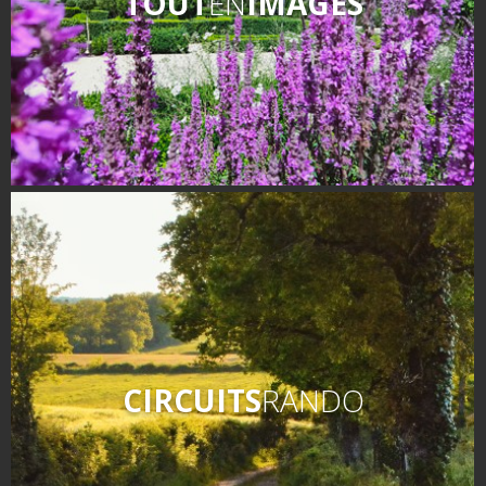
TOUT
EN
IMAGES
CIRCUITS
RANDO