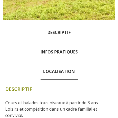
Les visites accompagnées
L'espace Georges Rouquier
à Goutrens
Nos Campagnes Autrefois à
Goutrens
DESCRIPTIF
Le musée de la forge à
Belcastel
INFOS PRATIQUES
Artistes et artisans d'art
La gastronomie
locale
LOCALISATION
La chataîgne
DESCRIPTIF
Les vignes
Les marchés et foires
Cours et balades tous niveaux à partir de 3 ans. 
Nos producteurs
Loisirs et compétition dans un cadre familial et 
Recettes et produits locaux
convivial.