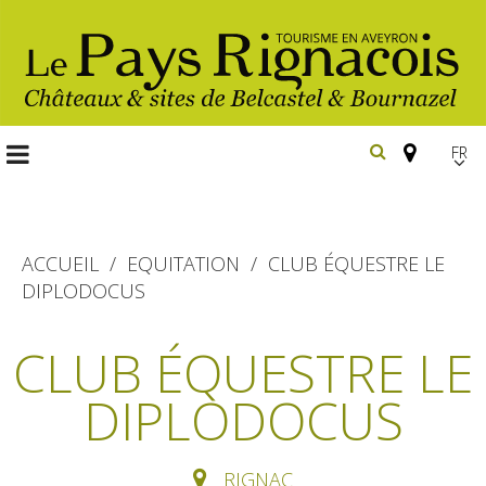
FR
EN
Españ
ACCUEIL
EQUITATION
CLUB ÉQUESTRE LE
DIPLODOCUS
Les
incontournables
CLUB ÉQUESTRE LE
Randonnée
DIPLODOCUS
Belcastel, village et château
pédestre
Bournazel, village et château
Gîtes et locations
En vélo, à vtt
RIGNAC