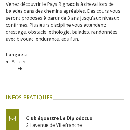
Flâner à moins de
Venez découvrir le Pays Rignacois à cheval lors de 
cent kilomètres
balades dans des chemins agréables. Des cours vous 
seront proposés à partir de 3 ans jusqu'aux niveaux 
confirmés. Plusieurs discipline vous attendent: 
Les Plus Beaux Villages de
dressage, obstacle, éthologie, balades, randonnées 
France
avec bivouac, endurance, equifun.
Les villages de caractère
Le Pays des Bastides du
Langues: 
Rouergue
Accueil :
Les Villes et Pays d'art et
FR
d'histoire
De la vallée du Lot au pays
Decazeville-Aubin
Patrimoine mondial de
INFOS PRATIQUES
l'UNESCO
Club équestre Le Diplodocus
21 avenue de Villefranche