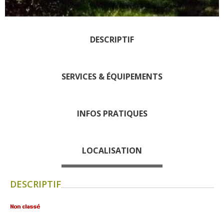
Les visites accompagnées
L'espace Georges Rouquier
à Goutrens
DESCRIPTIF
Nos Campagnes Autrefois à
Goutrens
Le musée de la forge à
SERVICES & ÉQUIPEMENTS
Belcastel
Artistes et artisans d'art
INFOS PRATIQUES
La gastronomie
locale
LOCALISATION
La chataîgne
Les vignes
DESCRIPTIF
Les marchés et foires
Nos producteurs
Recettes et produits locaux