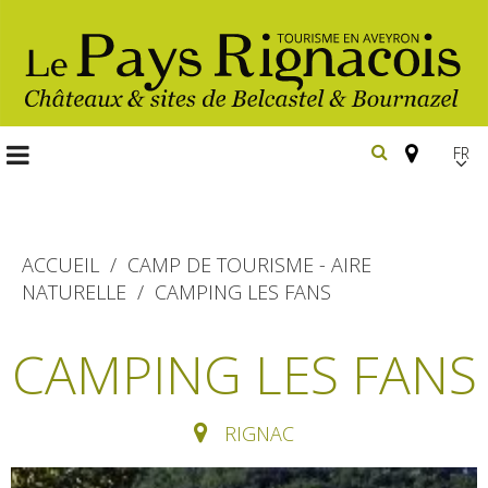
FR
EN
Españ
ACCUEIL
CAMP DE TOURISME - AIRE
NATURELLE
CAMPING LES FANS
Les
incontournables
CAMPING LES FANS
Randonnée
Belcastel, village et château
pédestre
RIGNAC
Bournazel, village et château
Gîtes et locations
En vélo, à vtt