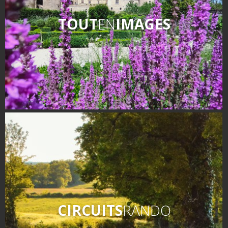
TOUT
EN
IMAGES
CIRCUITS
RANDO