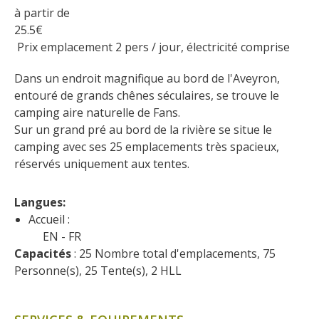
Flâner à moins de
à partir de
cent kilomètres
25.5
€
 Prix emplacement 2 pers / jour, électricité comprise
Les Plus Beaux Villages de
Dans un endroit magnifique au bord de l'Aveyron, 
France
entouré de grands chênes séculaires, se trouve le 
Les villages de caractère
camping aire naturelle de Fans.
Le Pays des Bastides du
Sur un grand pré au bord de la rivière se situe le 
Rouergue
camping avec ses 25 emplacements très spacieux, 
Les Villes et Pays d'art et
réservés uniquement aux tentes.
d'histoire
De la vallée du Lot au pays
Langues: 
Decazeville-Aubin
Accueil :
Patrimoine mondial de
EN
FR
l'UNESCO
Capacités
 : 25 Nombre total d'emplacements, 75 
Personne(s), 25 Tente(s), 2 HLL