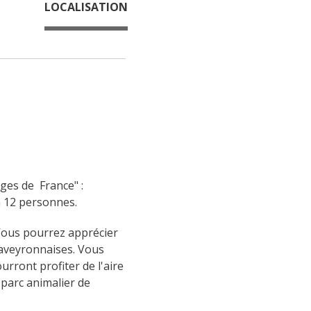
LOCALISATION
es de  France" : 
à 12 personnes.
Vous pourrez apprécier 
s aveyronnaises. Vous 
rront profiter de l'aire 
 parc animalier de 