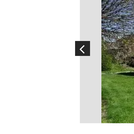
Visites & musées
Un Oeil sur le Passé à Rignac
Les visites accompagnées
L'espace Georges Rouquier à
Goutrens
Nos Campagnes Autrefois à
Goutrens
Le musée de la forge à Belcastel
Artistes et artisans d'art