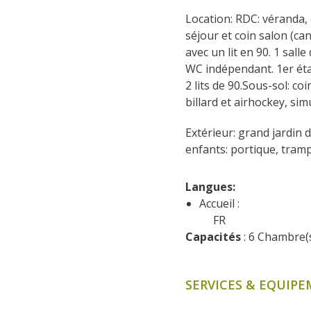
Location: RDC: véranda, c
séjour et coin salon (ca
avec un lit en 90. 1 sal
WC indépendant. 1er éta
2 lits de 90.Sous-sol: c
billard et airhockey, si
Extérieur: grand jardin 
enfants: portique, tramp
Langues: 
Accueil :
FR
Capacités
 : 6 Chambre
SERVICES & EQUIP