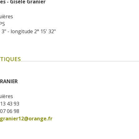
es - Gisèle Granier
uières
PS
 3" - longitude 2° 15' 32"
TIQUES
GRANIER
uières
 13 43 93
 07 06 98
.granier12@orange.fr