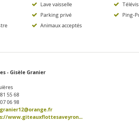
Lave vaisselle
Télévis
Parking privé
Ping-P
tre
Animaux acceptés
es - Gisèle Granier
uières
 81 55 68
 07 06 98
.granier12@orange.fr
s://www.giteauxflottesaveyron...