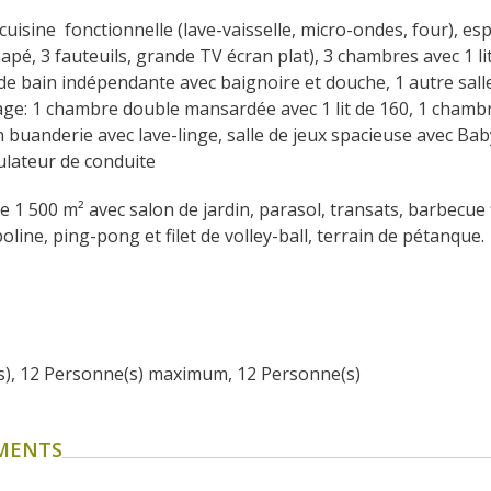
uisine  fonctionnelle (lave-vaisselle, micro-ondes, four), esp
napé, 3 fauteuils, grande TV écran plat), 3 chambres avec 1 li
le de bain indépendante avec baignoire et douche, 1 autre sall
ge: 1 chambre double mansardée avec 1 lit de 160, 1 chamb
oin buanderie avec lave-linge, salle de jeux spacieuse avec Ba
mulateur de conduite
de 1 500 m² avec salon de jardin, parasol, transats, barbecue
oline, ping-pong et filet de volley-ball, terrain de pétanque.
(s), 12 Personne(s) maximum, 12 Personne(s)
EMENTS