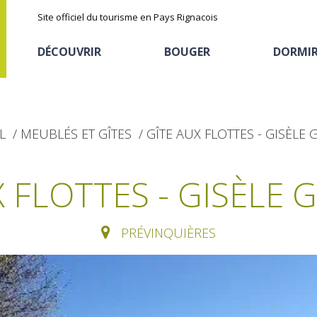
Site officiel du tourisme en Pays Rignacois
DÉCOUVRIR
BOUGER
DORMI
L
MEUBLÉS ET GÎTES
GÎTE AUX FLOTTES - GISÈLE 
X FLOTTES - GISÈLE 
Les sites naturels
En vélo, à vtt
Hôtels et résidences
La chataîgne
PRÉVINQUIÈRES
de tourisme
Le sentier ethno-botanique en
Recettes et produits
Ségala "Al travers"
Activités sportives
Hébergements
locaux
La zone humide de Maymac