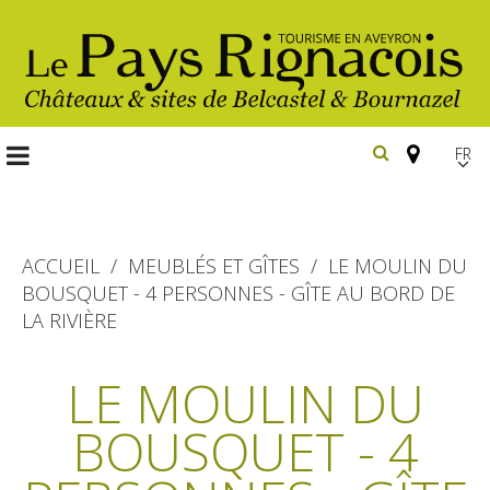
FR
EN
Españ
ACCUEIL
MEUBLÉS ET GÎTES
LE MOULIN DU
BOUSQUET - 4 PERSONNES - GÎTE AU BORD DE
LA RIVIÈRE
Les
incontournables
LE MOULIN DU
Randonnée
Belcastel, village et château
pédestre
BOUSQUET - 4
Bournazel, village et château
Gîtes et locations
En vélo, à vtt