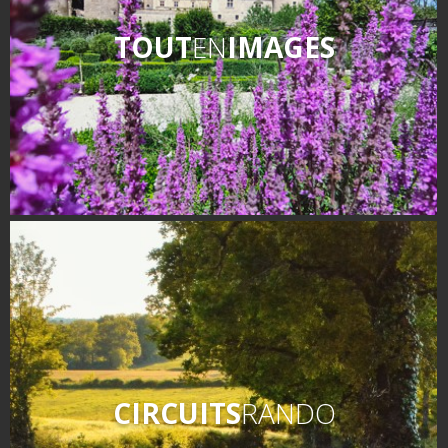
TOUT
EN
IMAGES
CIRCUITS
RANDO