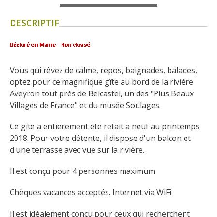
Flâner à moins de
cent kilomètres
DESCRIPTIF
Les Plus Beaux Villages de
France
Les villages de caractère
Vous qui rêvez de calme, repos, baignades, balades, 
optez pour ce magnifique gîte au bord de la rivière 
Le Pays des Bastides du
Aveyron tout près de Belcastel, un des "Plus Beaux 
Rouergue
Villages de France" et du musée Soulages.
Les Villes et Pays d'art et
d'histoire
Ce gîte a entièrement été refait à neuf au printemps 
De la vallée du Lot au pays
2018. Pour votre détente, il dispose d'un balcon et 
Decazeville-Aubin
d'une terrasse avec vue sur la rivière.
Patrimoine mondial de
l'UNESCO
Il est conçu pour 4 personnes maximum
Chèques vacances acceptés. Internet via WiFi
Il est idéalement conçu pour ceux qui recherchent 