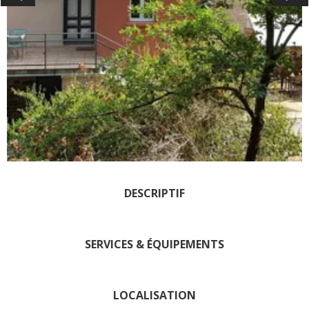
Les visites accompagnées
L'espace Georges Rouquier
à Goutrens
Nos Campagnes Autrefois à
Goutrens
Le musée de la forge à
Belcastel
Artistes et artisans d'art
La gastronomie
locale
DESCRIPTIF
La chataîgne
Les vignes
SERVICES & ÉQUIPEMENTS
Les marchés et foires
Nos producteurs
Recettes et produits locaux
LOCALISATION