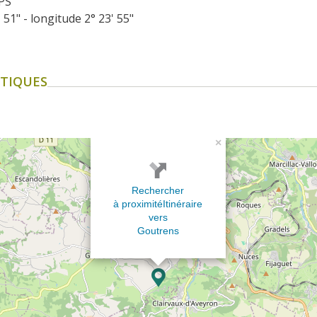
PS
' 51" - longitude 2° 23' 55"
TIQUES
×
Rechercher
à proximité
Itinéraire
vers
Goutrens