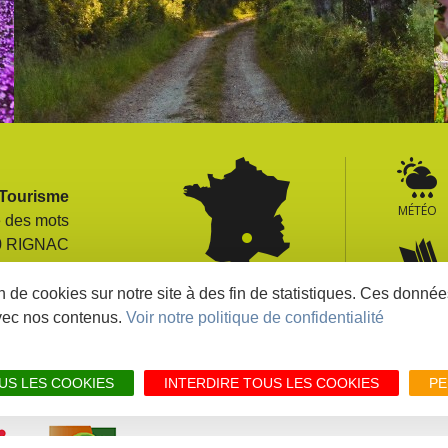
 Tourisme
MÉTÉO
e des mots
0 RIGNAC
France
> Carte
BROCHURE
5 80 26 04
on de cookies sur notre site à des fin de statistiques. Ces donn
> Comment venir
vec nos contenus.
Voir notre politique de confidentialité
RETROUVEZ TOUS LES SITES DU TERRITOIR
RES
US LES COOKIES
INTERDIRE TOUS LES COOKIES
PE