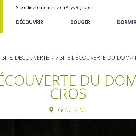
Site officiel du tourisme en Pays Rignacois
DÉCOUVRIR
BOUGER
DORMI
ISITE, DÉCOUVERTE
VISITE DÉCOUVERTE DU DOMAI
DÉCOUVERTE DU DO
CROS
Les sites naturels
En vélo, à vtt
Hôtels et résidences
La chataîgne
de tourisme
GOUTRENS
Le sentier ethno-botanique en
Recettes et produits
Ségala "Al travers"
Activités sportives
Hébergements
locaux
La zone humide de Maymac