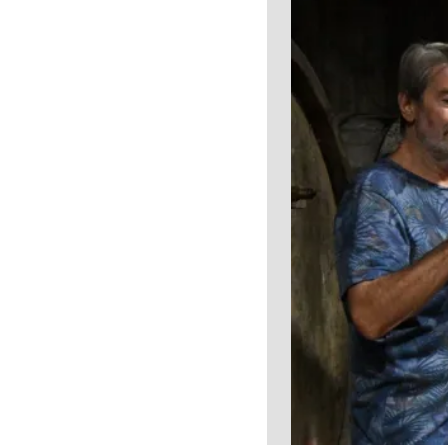
Visites & musées
Un Oeil sur le Passé à Rignac
Les visites accompagnées
L'espace Georges Rouquier à
Goutrens
Nos Campagnes Autrefois à
Goutrens
Le musée de la forge à Belcastel
Artistes et artisans d'art