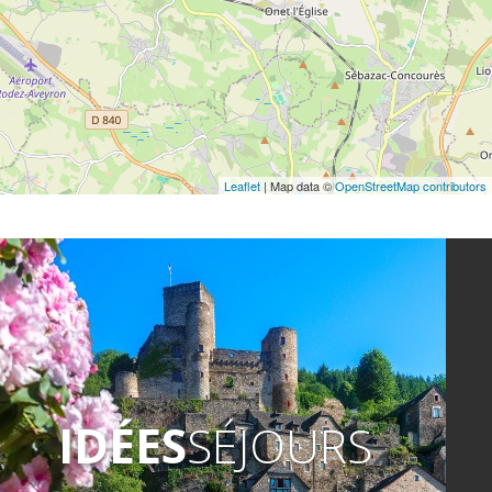
Leaflet
| Map data ©
OpenStreetMap contributors
IDÉES
SÉJOURS