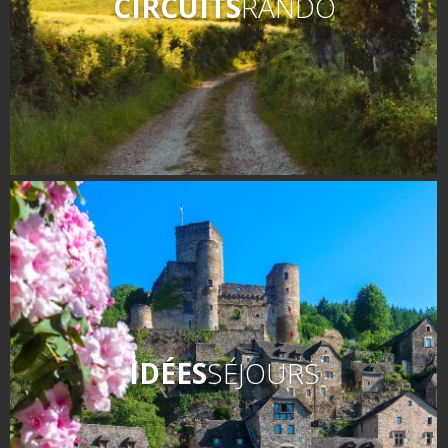
CIRCUITS
RANDO
IDÉES
SÉJOURS