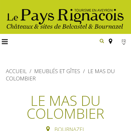
FR
EN
Españ
ACCUEIL
MEUBLÉS ET GÎTES
LE MAS DU
COLOMBIER
Les
incontournables
LE MAS DU
Randonnée
COLOMBIER
Belcastel, village et château
pédestre
Bournazel, village et château
Gîtes et locations
En vélo, à vtt
BOURNAZEL