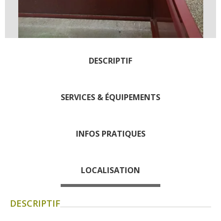
Les visites accompagnées
L'espace Georges Rouquier
à Goutrens
Nos Campagnes Autrefois à
Goutrens
DESCRIPTIF
Le musée de la forge à
Belcastel
SERVICES & ÉQUIPEMENTS
Artistes et artisans d'art
La gastronomie
locale
INFOS PRATIQUES
La chataîgne
Les vignes
LOCALISATION
Les marchés et foires
Nos producteurs
DESCRIPTIF
Recettes et produits locaux