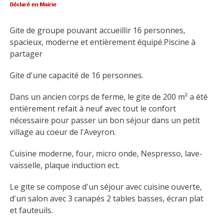
Flâner à moins de
cent kilomètres
Gite de groupe pouvant accueillir 16 personnes, 
spacieux, moderne et entièrement équipé.Piscine à 
Les Plus Beaux Villages de
partager
France
Les villages de caractère
Gite d'une capacité de 16 personnes.
Le Pays des Bastides du
Rouergue
Dans un ancien corps de ferme, le gite de 200 m² a été 
entièrement refait à neuf avec tout le confort 
Les Villes et Pays d'art et
nécessaire pour passer un bon séjour dans un petit 
d'histoire
village au coeur de l'Aveyron.
De la vallée du Lot au pays
Decazeville-Aubin
Cuisine moderne, four, micro onde, Nespresso, lave-
Patrimoine mondial de
vaisselle, plaque induction ect.
l'UNESCO
Le gite se compose d'un séjour avec cuisine ouverte, 
d'un salon avec 3 canapés 2 tables basses, écran plat 
et fauteuils.