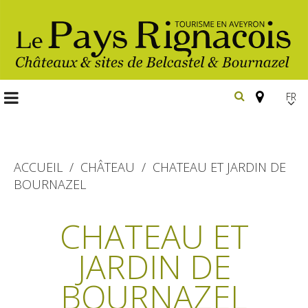
FR
EN
Españ
ACCUEIL
CHÂTEAU
CHATEAU ET JARDIN DE
BOURNAZEL
Les
incontournables
CHATEAU ET
Randonnée
JARDIN DE
Belcastel, village et château
pédestre
Bournazel, village et château
BOURNAZEL
Gîtes et locations
En vélo, à vtt