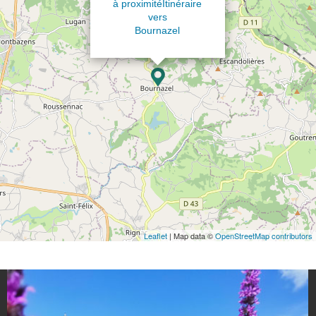
à proximité
Itinéraire
vers
Bournazel
Leaflet
| Map data ©
OpenStreetMap contributors