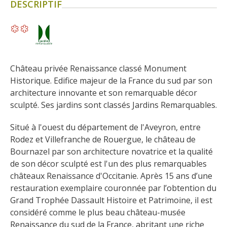
DESCRIPTIF
Flâner à moins de
cent kilomètres
Les Plus Beaux Villages de
France
Château privée Renaissance classé Monument 
Les villages de caractère
Historique. Edifice majeur de la France du sud par son 
Le Pays des Bastides du
architecture innovante et son remarquable décor 
Rouergue
sculpté. Ses jardins sont classés Jardins Remarquables.
Les Villes et Pays d'art et
d'histoire
Situé à l'ouest du département de l'Aveyron, entre 
De la vallée du Lot au pays
Rodez et Villefranche de Rouergue, le château de 
Bournazel par son architecture novatrice et la qualité 
Decazeville-Aubin
de son décor sculpté est l'un des plus remarquables 
Patrimoine mondial de
châteaux Renaissance d'Occitanie. Après 15 ans d’une 
l'UNESCO
restauration exemplaire couronnée par l’obtention du 
Grand Trophée Dassault Histoire et Patrimoine, il est 
considéré comme le plus beau château-musée 
Renaissance du sud de la France, abritant une riche 