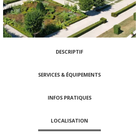
Les visites accompagnées
L'espace Georges Rouquier
à Goutrens
Nos Campagnes Autrefois à
Goutrens
Le musée de la forge à
DESCRIPTIF
Belcastel
Artistes et artisans d'art
La gastronomie
SERVICES & ÉQUIPEMENTS
locale
INFOS PRATIQUES
La chataîgne
Les vignes
Les marchés et foires
LOCALISATION
Nos producteurs
Recettes et produits locaux