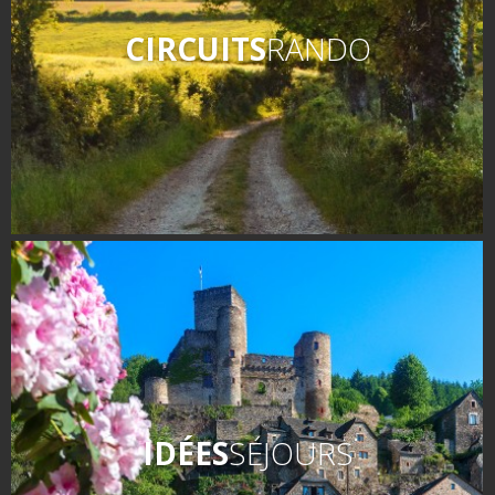
CIRCUITS
RANDO
IDÉES
SÉJOURS