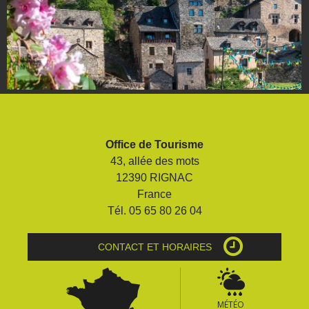
Office de Tourisme
43, allée des mots
12390 RIGNAC
France
Tél. 05 65 80 26 04
CONTACT ET HORAIRES
MÉTÉO