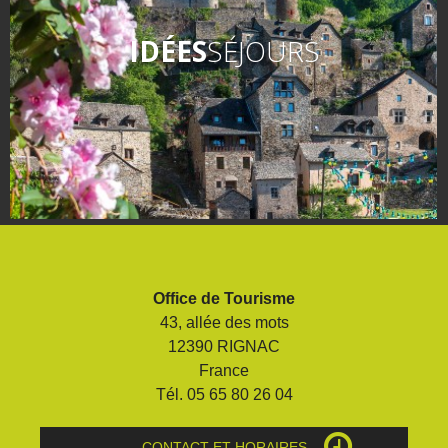
IDÉES
SÉJOURS
Office de Tourisme
43, allée des mots
12390 RIGNAC
France
Tél. 05 65 80 26 04
CONTACT ET HORAIRES