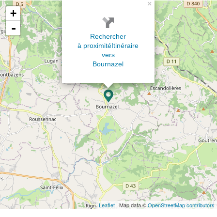
×
+
-
Rechercher
à proximité
Itinéraire
vers
Bournazel
Leaflet
| Map data ©
OpenStreetMap contributors