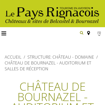
FR
EN
Españ
ACCUEIL
STRUCTURE: CHÂTEAU - DOMAINE
CHÂTEAU DE BOURNAZEL - AUDITORIUM ET
SALLES DE RÉCEPTION
Les
incontournables
CHÂTEAU DE
Randonnée
Belcastel, village et château
pédestre
BOURNAZEL -
Bournazel, village et château
Gîtes et locations
En vélo, à vtt