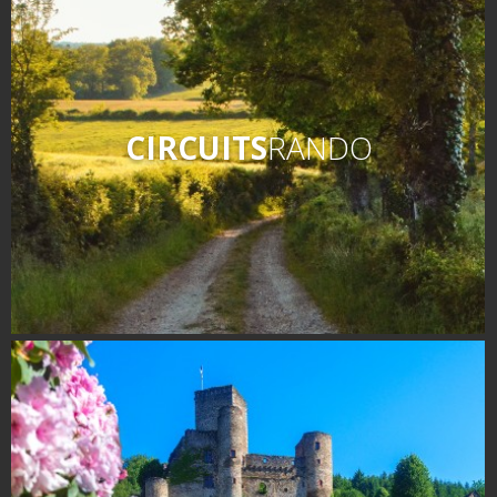
CIRCUITS
RANDO