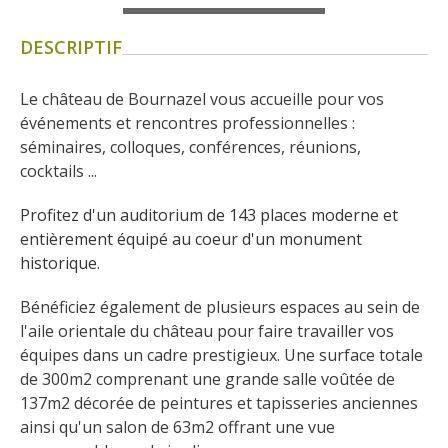
Flâner à moins de
cent kilomètres
DESCRIPTIF
Les Plus Beaux Villages de
Le château de Bournazel vous accueille pour vos 
France
événements et rencontres professionnelles : 
Les villages de caractère
séminaires, colloques, conférences, réunions, 
Le Pays des Bastides du
cocktails ...
Rouergue
Profitez d'un auditorium de 143 places moderne et 
Les Villes et Pays d'art et
entièrement équipé au coeur d'un monument 
d'histoire
historique. 
De la vallée du Lot au pays
Decazeville-Aubin
Bénéficiez également de plusieurs espaces au sein de 
Patrimoine mondial de
l'aile orientale du château pour faire travailler vos 
l'UNESCO
équipes dans un cadre prestigieux. Une surface totale 
de 300m2 comprenant une grande salle voûtée de 
137m2 décorée de peintures et tapisseries anciennes 
ainsi qu'un salon de 63m2 offrant une vue 