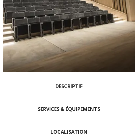
Les visites accompagnées
L'espace Georges Rouquier
à Goutrens
Nos Campagnes Autrefois à
Goutrens
Le musée de la forge à
Belcastel
Artistes et artisans d'art
La gastronomie
locale
DESCRIPTIF
La chataîgne
Les vignes
SERVICES & ÉQUIPEMENTS
Les marchés et foires
Nos producteurs
Recettes et produits locaux
LOCALISATION