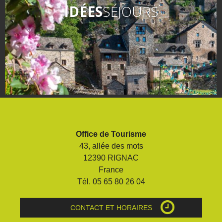
IDÉES
SÉJOURS
Office de Tourisme
43, allée des mots
12390 RIGNAC
France
Tél. 05 65 80 26 04
CONTACT ET HORAIRES