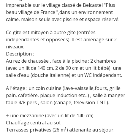
Flâner à moins de
imprenable sur le village classé de Belcastel "Plus 
cent kilomètres
beau village de France ",dans un environnement 
calme, maison seule avec piscine et espace réservé.
Les Plus Beaux Villages de
Ce gîte est mitoyen à autre gîte (entrées 
France
indépendantes et opposées). Il est aménagé sur 2 
Les villages de caractère
niveaux.
Le Pays des Bastides du
Description :
Rouergue
Au rez de chaussée , face à la piscine : 2 chambres 
Les Villes et Pays d'art et
(avec un lit de 140 cm, 2 de 90 cm et un lit bébé), une 
d'histoire
salle d'eau (douche italienne) et un WC indépendant.
De la vallée du Lot au pays
A l'étage : un coin cuisine (lave-vaisselle,fours, grille 
Decazeville-Aubin
pain, cafetière, plaque induction etc...) , salle à manger 
Patrimoine mondial de
table 4/8 pers , salon (canapé, télévision TNT).
l'UNESCO
+ une mezzanine (avec un lit de 140 cm)
Chauffage central au sol.
Terrasses privatives (26 m²) attenante au séjour, 