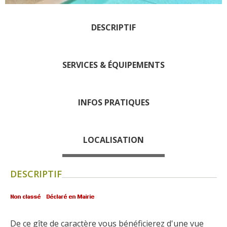
Les visites accompagnées
L'espace Georges Rouquier
DESCRIPTIF
à Goutrens
Nos Campagnes Autrefois à
Goutrens
SERVICES & ÉQUIPEMENTS
Le musée de la forge à
Belcastel
Artistes et artisans d'art
INFOS PRATIQUES
La gastronomie
locale
LOCALISATION
La chataîgne
DESCRIPTIF
Les vignes
Les marchés et foires
Nos producteurs
Recettes et produits locaux
De ce gîte de caractère vous bénéficierez d'une vue 