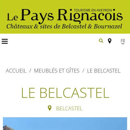
FR
EN
Españ
ACCUEIL
MEUBLÉS ET GÎTES
LE BELCASTEL
Les
LE BELCASTEL
incontournables
Randonnée
BELCASTEL
Belcastel, village et château
pédestre
Bournazel, village et château
Gîtes et locations
En vélo, à vtt