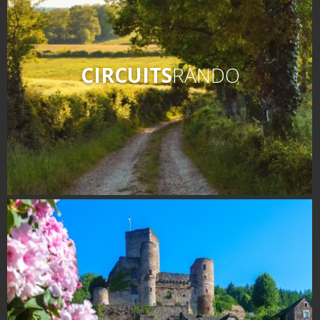
CIRCUITS
RANDO