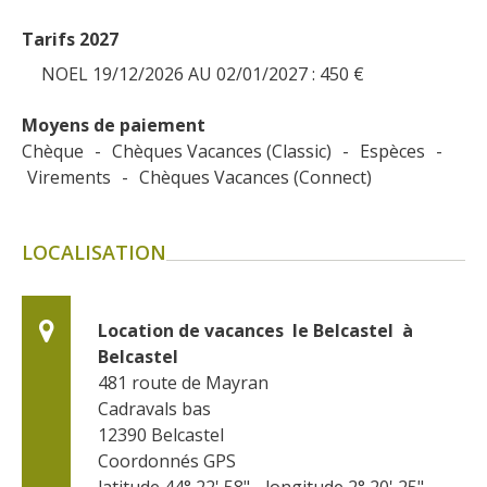
Tarifs 2027
NOEL 19/12/2026 AU 02/01/2027 : 450
€
Moyens de paiement
Chèque
-
Chèques Vacances (Classic)
-
Espèces
-
Virements
-
Chèques Vacances (Connect)
LOCALISATION
Location de vacances  le Belcastel  à 
Belcastel
481 route de Mayran
Cadravals bas
12390
Belcastel
Coordonnés GPS
latitude 44° 22' 58" - longitude 2° 20' 25"