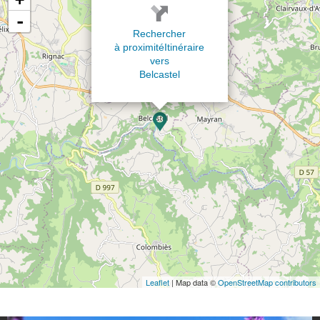
-
Rechercher
à proximité
Itinéraire
vers
Belcastel
Leaflet
| Map data ©
OpenStreetMap contributors