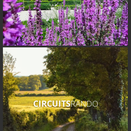
CIRCUITS
RANDO