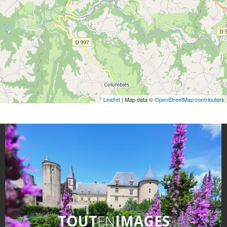
Leaflet
| Map data ©
OpenStreetMap contributors
TOUT
EN
IMAGES