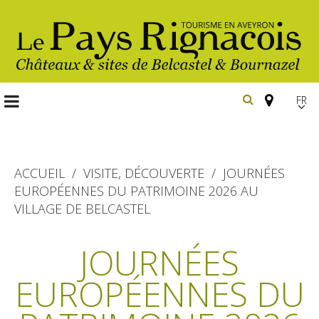
FR
EN
Españ
ACCUEIL
VISITE, DÉCOUVERTE
JOURNÉES
EUROPÉENNES DU PATRIMOINE 2026 AU
VILLAGE DE BELCASTEL
Les
incontournables
JOURNÉES
Randonnée
Belcastel, village et château
pédestre
EUROPÉENNES DU
Bournazel, village et château
Gîtes et locations
En vélo, à vtt