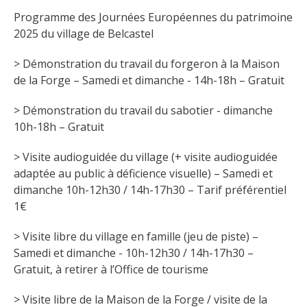
Programme des Journées Européennes du patrimoine 
Les Plus Beaux Villages de France
2025 du village de Belcastel
Les villages de caractère
Le Pays des Bastides du Rouergue
> Démonstration du travail du forgeron à la Maison 
de la Forge – Samedi et dimanche - 14h-18h – Gratuit
Les Villes et Pays d'art et d'histoire
De la vallée du Lot au pays
> Démonstration du travail du sabotier - dimanche 
Decazeville-Aubin
10h-18h – Gratuit
Patrimoine mondial de l'UNESCO
> Visite audioguidée du village (+ visite audioguidée 
adaptée au public à déficience visuelle) – Samedi et 
dimanche 10h-12h30 / 14h-17h30 – Tarif préférentiel 
1€
> Visite libre du village en famille (jeu de piste) – 
Samedi et dimanche - 10h-12h30 / 14h-17h30 – 
Gratuit, à retirer à l’Office de tourisme
> Visite libre de la Maison de la Forge / visite de la 