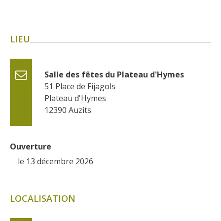
Flâner à moins de
cent kilomètres
LIEU
Les Plus Beaux Villages de
France
Les villages de caractère
Salle des fêtes du Plateau d'Hymes
Le Pays des Bastides du
51 Place de Fijagols
Rouergue
Plateau d'Hymes
Les Villes et Pays d'art et
12390
Auzits
d'histoire
De la vallée du Lot au pays
Ouverture
Decazeville-Aubin
Patrimoine mondial de
le 13 décembre 2026
l'UNESCO
LOCALISATION