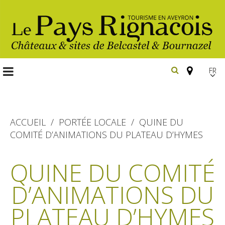
FR
EN
Españ
ACCUEIL
PORTÉE LOCALE
QUINE DU
COMITÉ D’ANIMATIONS DU PLATEAU D’HYMES
Les
incontournables
QUINE DU COMITÉ
Randonnée
D’ANIMATIONS DU
Belcastel, village et château
pédestre
Bournazel, village et château
PLATEAU D’HYMES
Gîtes et locations
En vélo, à vtt