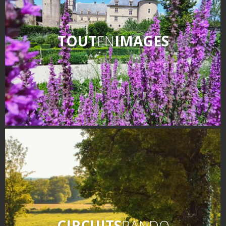
TOUT
EN
IMAGES
CIRCUITS
RANDO