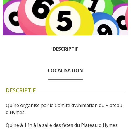
Les visites accompagnées
L'espace Georges Rouquier
à Goutrens
Nos Campagnes Autrefois à
Goutrens
Le musée de la forge à
DESCRIPTIF
Belcastel
Artistes et artisans d'art
La gastronomie
LOCALISATION
locale
DESCRIPTIF
La chataîgne
Les vignes
Quine organisé par le Comité d'Animation du Plateau 
Les marchés et foires
d'Hymes
Nos producteurs
Recettes et produits locaux
Quine à 14h à la salle des fêtes du Plateau d'Hymes.