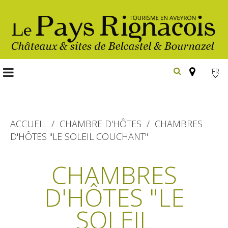
FR
EN
Españ
ACCUEIL
CHAMBRE D'HÔTES
CHAMBRES
D'HÔTES "LE SOLEIL COUCHANT"
Les
incontournables
CHAMBRES
Randonnée
D'HÔTES "LE
Belcastel, village et château
pédestre
Bournazel, village et château
SOLEIL
Gîtes et locations
En vélo, à vtt