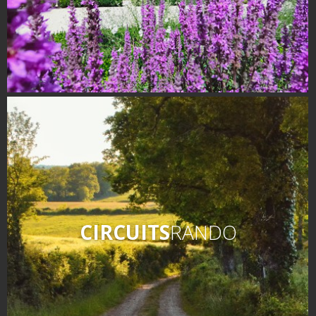
CIRCUITS
RANDO