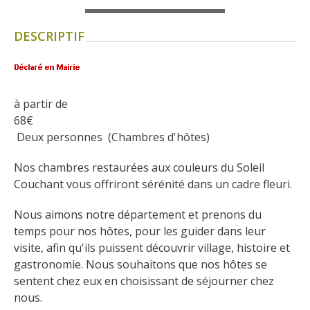
Flâner à moins de
cent kilomètres
DESCRIPTIF
Les Plus Beaux Villages de
France
Les villages de caractère
à partir de
Le Pays des Bastides du
68
€
Rouergue
 Deux personnes  (Chambres d'hôtes)
Les Villes et Pays d'art et
Nos chambres restaurées aux couleurs du Soleil 
d'histoire
Couchant vous offriront sérénité dans un cadre fleuri.
De la vallée du Lot au pays
Decazeville-Aubin
Nous aimons notre département et prenons du 
Patrimoine mondial de
temps pour nos hôtes, pour les guider dans leur 
l'UNESCO
visite, afin qu'ils puissent découvrir village, histoire et 
gastronomie. Nous souhaitons que nos hôtes se 
sentent chez eux en choisissant de séjourner chez 
nous.