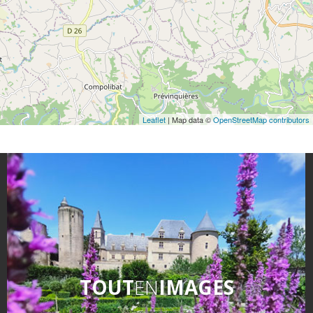
Leaflet
| Map data ©
OpenStreetMap contributors
TOUT
EN
IMAGES