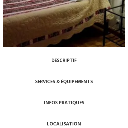
Les visites accompagnées
L'espace Georges Rouquier
à Goutrens
Nos Campagnes Autrefois à
Goutrens
Le musée de la forge à
Belcastel
Artistes et artisans d'art
DESCRIPTIF
La gastronomie
locale
SERVICES & ÉQUIPEMENTS
La chataîgne
Les vignes
INFOS PRATIQUES
Les marchés et foires
Nos producteurs
Recettes et produits locaux
LOCALISATION