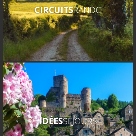
Les visites accompagnées
CIRCUITS
RANDO
L'espace Georges Rouquier
à Goutrens
Nos Campagnes Autrefois à
Goutrens
Le musée de la forge à
Belcastel
Artistes et artisans d'art
La gastronomie
locale
La chataîgne
Les vignes
Les marchés et foires
IDÉES
SÉJOURS
Nos producteurs
Recettes et produits locaux