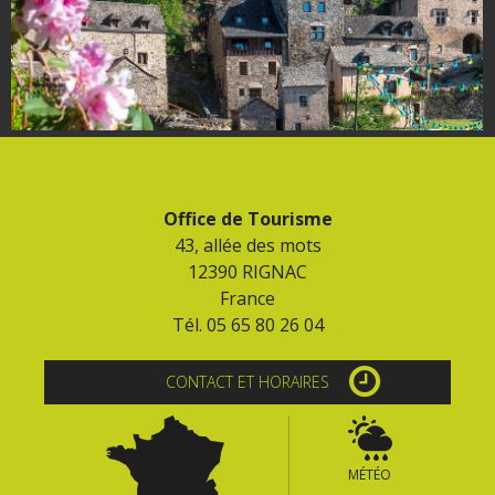
Flâner à moins de
cent kilomètres
Les Plus Beaux Villages de
France
Les villages de caractère
Le Pays des Bastides du
Rouergue
Office de Tourisme
43, allée des mots
Les Villes et Pays d'art et
12390 RIGNAC
d'histoire
France
De la vallée du Lot au pays
Tél. 05 65 80 26 04
Decazeville-Aubin
Patrimoine mondial de
CONTACT ET HORAIRES
l'UNESCO
MÉTÉO