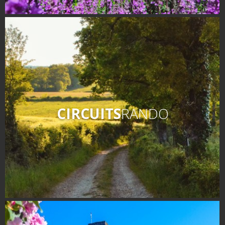
Les visites accompagnées
L'espace Georges Rouquier
à Goutrens
Nos Campagnes Autrefois à
Goutrens
Le musée de la forge à
Belcastel
Artistes et artisans d'art
CIRCUITS
RANDO
La gastronomie
locale
La chataîgne
Les vignes
Les marchés et foires
Nos producteurs
Recettes et produits locaux