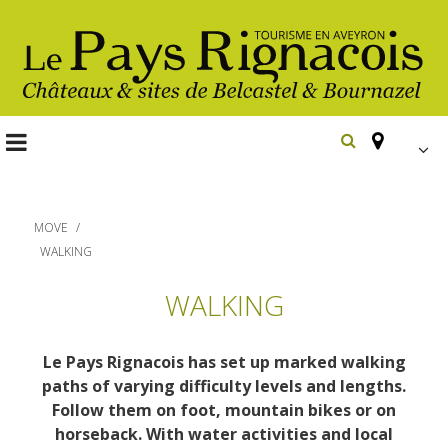
FR
EN
MOVE
Españ
WALKING
Les
WALKING
incontournables
Randonnée
Le Pays Rignacois has set up marked walking
Belcastel, village et château
pédestre
paths of varying difficulty levels and lengths.
Bournazel, village et château
Follow them on foot, mountain bikes or on
Gîtes et locations
En vélo, à vtt
horseback. With water activities and local