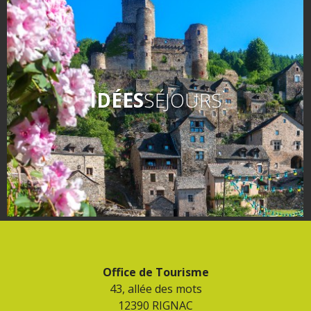
Flâner à moins de
cent kilomètres
Les Plus Beaux Villages de
France
IDÉES
SÉJOURS
Les villages de caractère
Le Pays des Bastides du
Rouergue
Les Villes et Pays d'art et
d'histoire
De la vallée du Lot au pays
Decazeville-Aubin
Patrimoine mondial de
l'UNESCO
Office de Tourisme
43, allée des mots
12390 RIGNAC