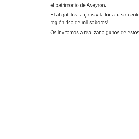
el patrimonio de Aveyron.
El aligot, los farçous y la fouace son en
región rica de mil sabores!
Visites & musées
Os invitamos a realizar algunos de estos
Un Oeil sur le Passé à Rignac
Les visites accompagnées
L'espace Georges Rouquier à
Goutrens
Nos Campagnes Autrefois à
Goutrens
Le musée de la forge à Belcastel
Artistes et artisans d'art