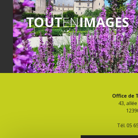
TOUT
EN
IMAGES
Office de
43, allé
1239
Tél. 05 6