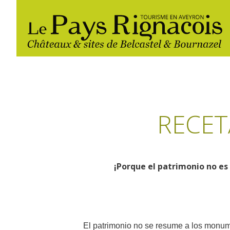
RECET
¡Porque el patrimonio no es
Les
Randonnée
Gîtes et locations
Restaurants
incontournables
pédestre
Les marchés et
Belcastel, village et château
Loisirs d'eau
Campings
foires
Bournazel, village et château
El patrimonio no se resume a los monume