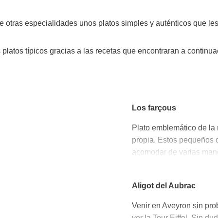
insolites
Les points de vues
tre otras especialidades unos platos simples y auténticos que le
La gastronomie
 platos típicos gracias a las recetas que encontraran a continua
locale
La chataîgne
Les vignes
Les marchés et foires
Los farçous
Nos producteurs
Plato emblemático de la r
Recettes et produits locaux
propia. Estos pequeños 
acomodar de varias mane
espinacas en vez de ac
Aligot del Aubrac
Receta
básica
Venir en Aveyron sin prob
ver la Tour Eiffel. Sin du