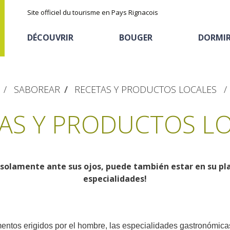
Site officiel du tourisme en Pays Rignacois
DÉCOUVRIR
BOUGER
DORMI
SABOREAR
RECETAS Y PRODUCTOS LOCALES
AS Y PRODUCTOS L
 solamente ante sus ojos, puede también estar en su pl
Les sites naturels
En vélo, à vtt
Hôtels et résidences
La chataîgne
especialidades!
de tourisme
Le sentier ethno-botanique en
Recettes et produits
Ségala "Al travers"
Activités sportives
Hébergements
locaux
La zone humide de Maymac
ntos erigidos por el hombre, las especialidades gastronómicas