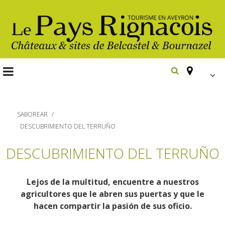
FR
EN
SABOREAR
Españ
DESCUBRIMIENTO DEL TERRUÑO
Les
DESCUBRIMIENTO DEL TERRUÑO
incontournables
Randonnée
Lejos de la multitud, encuentre a nuestros
Belcastel, village et château
pédestre
agricultores que le abren sus puertas y que le
Bournazel, village et château
hacen compartir la pasión de sus oficio.
Gîtes et locations
En vélo, à vtt