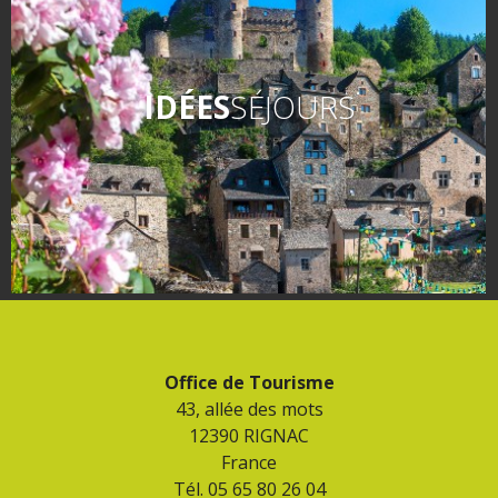
IDÉES
SÉJOURS
Office de Tourisme
43, allée des mots
12390 RIGNAC
France
Tél. 05 65 80 26 04