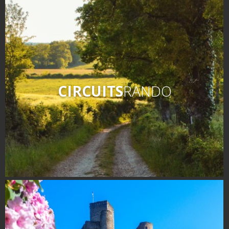
CIRCUITS
RANDO