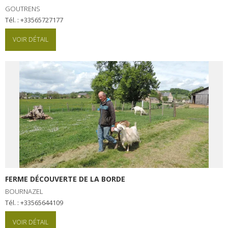
Les visites accompagnées
GOUTRENS
Tél. : +33565727177
L'espace Georges Rouquier
à Goutrens
VOIR DÉTAIL
Nos Campagnes Autrefois à
Goutrens
Le musée de la forge à
Belcastel
Artistes et artisans d'art
La gastronomie
locale
La chataîgne
Les vignes
FERME DÉCOUVERTE DE LA BORDE
Les marchés et foires
BOURNAZEL
Nos producteurs
Tél. : +33565644109
Recettes et produits locaux
VOIR DÉTAIL