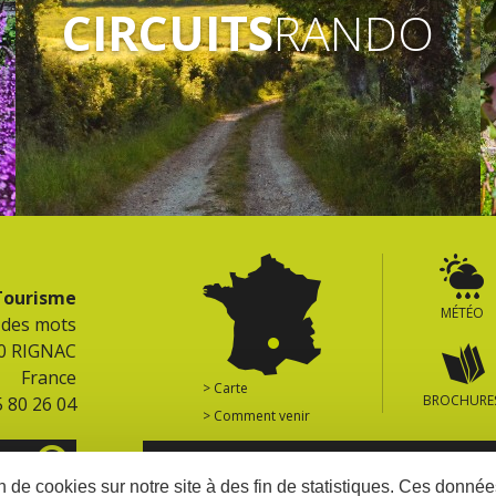
CIRCUITS
RANDO
 Tourisme
MÉTÉO
e des mots
0 RIGNAC
France
> Carte
BROCHURE
5 80 26 04
> Comment venir
ES
RETROUVEZ TOUS LES SITES DU TERRITOIR
on de cookies sur notre site à des fin de statistiques. Ces donn