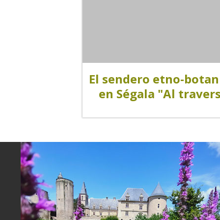
Visites & musées
Un Oeil sur le Passé à Rignac
El sendero etno-botan
Les visites accompagnées
en Ségala "Al traver
L'espace Georges Rouquier à
Goutrens
Nos Campagnes Autrefois à
Goutrens
Le musée de la forge à Belcastel
Artistes et artisans d'art