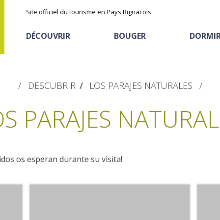
Site officiel du tourisme en Pays Rignacois
DÉCOUVRIR
BOUGER
DORMI
DESCUBRIR
LOS PARAJES NATURALES
OS PARAJES NATURAL
idos os esperan durante su visita!
Les sites naturels
En vélo, à vtt
Hôtels et résidences
La chataîgne
de tourisme
Le sentier ethno-botanique en
Recettes et produits
Ségala "Al travers"
Activités sportives
Hébergements
locaux
La zone humide de Maymac