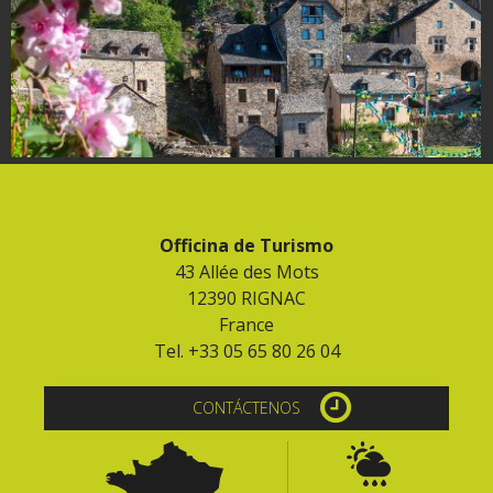
Officina de Turismo
43 Allée des Mots
12390 RIGNAC
France
Tel. +33 05 65 80 26 04
CONTÁCTENOS