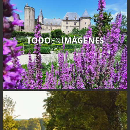
kilómetros
Los más bonitos pueblos en
Francia
Otras hermosas aldeas
TODO
EN
IMÁGENES
El Pays des Bastides du
Rouergue
Las ciudades y países de
arte y historia
De la valle del Lot al País
Decazeville – Aubin
Patrimonio mundial de la
UNESCO