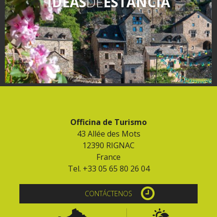
IDEAS
DE
ESTANCIA
Officina de Turismo
43 Allée des Mots
12390 RIGNAC
France
Tel. +33 05 65 80 26 04
CONTÁCTENOS