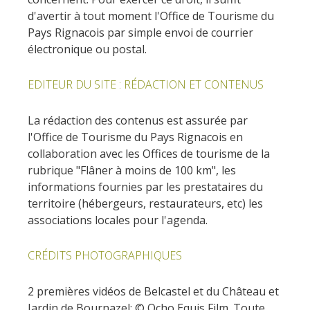
kilómetros
d'avertir à tout moment l'Office de Tourisme du
Pays Rignacois par simple envoi de courrier
Los más bonitos pueblos en
électronique ou postal.
Francia
Otras hermosas aldeas
EDITEUR DU SITE : RÉDACTION ET CONTENUS
El Pays des Bastides du
Rouergue
La rédaction des contenus est assurée par
l'Office de Tourisme du Pays Rignacois en
Las ciudades y países de
collaboration avec les Offices de tourisme de la
arte y historia
rubrique "Flâner à moins de 100 km", les
De la valle del Lot al País
informations fournies par les prestataires du
Decazeville – Aubin
territoire (hébergeurs, restaurateurs, etc) les
Patrimonio mundial de la
associations locales pour l'agenda.
UNESCO
CRÉDITS PHOTOGRAPHIQUES
2 premières vidéos de Belcastel et du Château et
Jardin de Bournazel: © Ocho Equis Film. Toute