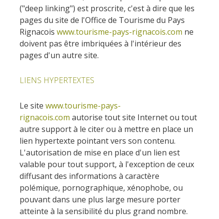
Actividades
huéspedes
("deep linking") est proscrite, c'est à dire que les
La castaña
náuticas, baño
El sendero etno-botanico en
pages du site de l'Office de Tourisme du Pays
Ségala "Al travers"
Casas rurales y
Las vinas
Rignacois
www.tourisme-pays-rignacois.com
ne
Actividades
La zona húmeda de
de alquiler
doivent pas être imbriquées à l'intérieur des
deportivas
Maymac
Las ferias y
pages d'un autre site.
Vistas
Campings
mercados
LIENS HYPERTEXTES
Patrimonio y
Alojamientos
Descubrimiento
lugares de interes
insólitos
del terruño
Le site
www.tourisme-pays-
rignacois.com
autorise tout site Internet ou tout
El castillo y jardín de
Camping-car
Recetas y
autre support à le citer ou à mettre en place un
Bournazel
productos locales
lien hypertexte pointant vers son contenu.
El castillo de Belcastel
L'autorisation de mise en place d'un lien est
La cripta de Auzits en verano
valable pour tout support, à l'exception de ceux
diffusant des informations à caractère
Visitas y Museos
polémique, pornographique, xénophobe, ou
pouvant dans une plus large mesure porter
Las visitas guiadas
atteinte à la sensibilité du plus grand nombre.
El museo de Georges