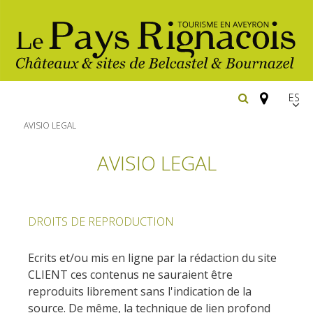
Españ
FR
AVISIO LEGAL
EN
AVISIO LEGAL
Los
imprescindibles
Senderismo
DROITS DE REPRODUCTION
Belcastel: pueblo y castillo
Cicloturismo
Bournazel: pueblo y castillo
Hoteles y centros
Ecrits et/ou mis en ligne par la rédaction du site
de vacaciones
Los parajes
CLIENT ces contenus ne sauraient être
Equitación
naturales
reproduits librement sans l'indication de la
Restaurantes
Casas de
source. De même, la technique de lien profond