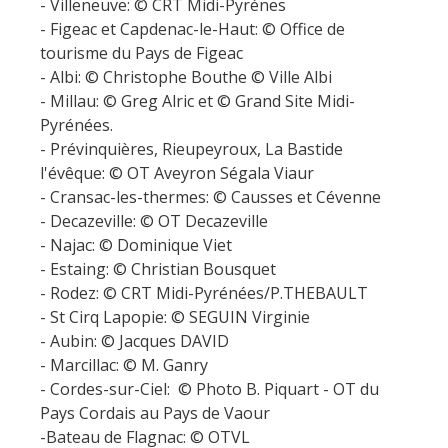
- Villeneuve: © CRT Midi-Pyrénes
- Figeac et Capdenac-le-Haut: © Office de
tourisme du Pays de Figeac
- Albi: © Christophe Bouthe © Ville Albi
- Millau: © Greg Alric et © Grand Site Midi-
Pyrénées.
- Prévinquières, Rieupeyroux, La Bastide
l'évêque: © OT Aveyron Ségala Viaur
- Cransac-les-thermes: © Causses et Cévenne
- Decazeville: © OT Decazeville
- Najac: © Dominique Viet
- Estaing: © Christian Bousquet
- Rodez: © CRT Midi-Pyrénées/P.THEBAULT
- St Cirq Lapopie: © SEGUIN Virginie
- Aubin: © Jacques DAVID
- Marcillac: © M. Ganry
- Cordes-sur-Ciel: © Photo B. Piquart - OT du
Pays Cordais au Pays de Vaour
-Bateau de Flagnac: © OTVL