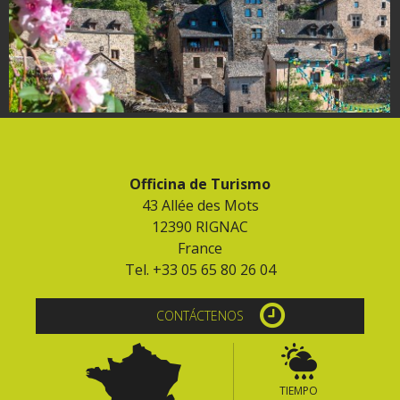
kilómetros
Los más bonitos pueblos en
Francia
Otras hermosas aldeas
El Pays des Bastides du
Rouergue
Las ciudades y países de
Officina de Turismo
arte y historia
43 Allée des Mots
De la valle del Lot al País
12390 RIGNAC
France
Decazeville – Aubin
Tel. +33 05 65 80 26 04
Patrimonio mundial de la
UNESCO
CONTÁCTENOS
TIEMPO