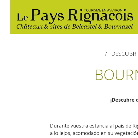
DESCUBRI
BOURN
¡Descubre q
Los imprescindibles
Senderismo
Hoteles y centros de
Restaurantes
vacaciones
Belcastel: pueblo y castillo
Actividades
Las ferias y
Durante vuestra estancia al país de Ri
Bournazel: pueblo y castillo
náuticas, baño
Campings
mercados
a lo lejos, acomodado en su vegetaci