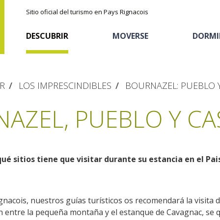
Sitio oficial del turismo en Pays Rignacois
DESCUBRIR
MOVERSE
DORMI
R
LOS IMPRESCINDIBLES
BOURNAZEL: PUEBLO Y
AZEL, PUEBLO Y CA
ué sitios tiene que visitar durante su estancia en el Pai
Los parajes
Cicloturismo
Casas de huéspedes
La castaña
naturales
Actividades
Descubrimiento del
gnacois, nuestros guías turísticos os recomendará la visita
El sendero etno-botanico en Ségala
ón entre la pequeña montaña y el estanque de Cavagnac, se 
deportivas
Alojamientos
terruño
"Al travers"