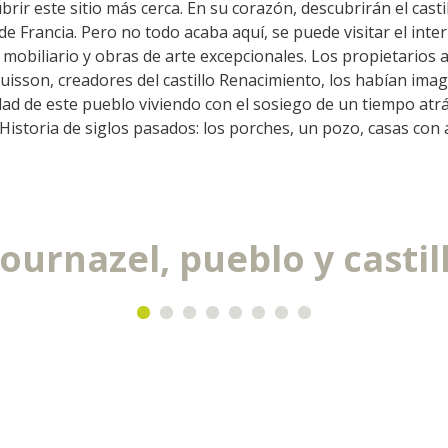
ir este sitio más cerca. En su corazón, descubrirán el castil
insólitos
La zona húmeda de Maymac
 Francia. Pero no todo acaba aquí, se puede visitar el interi
Vistas
obiliario y obras de arte excepcionales. Los propietarios a
isson, creadores del castillo Renacimiento, los habían imag
La gastronomía
lidad de este pueblo viviendo con el sosiego de un tiempo atr
local
 Historia de siglos pasados: los porches, un pozo, casas con
La castaña
Las vinas
Las ferias y mercados
ournazel, pueblo y castil
Descubrimiento del terruño
Recetas y productos locales