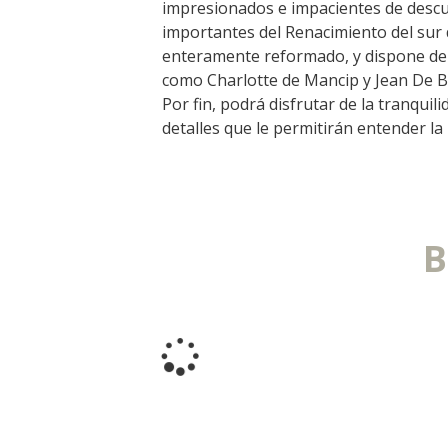
impresionados e impacientes de descubr
importantes del Renacimiento del sur de
enteramente reformado, y dispone de m
como Charlotte de Mancip y Jean De Bu
Visitas y Museos
Por fin, podrá disfrutar de la tranqui
detalles que le permitirán entender la
Las visitas guiadas
El museo de Georges Rouquier en
Goutrens
« Nuestros campos antes » La
B
Palairie en Goutrens
El museo de la fragua
un ojo en el pasado
artistas y artesanos