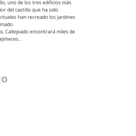
lo, uno de los tres edificios más
La cripta de Auzits en verano
or del castillo que ha sido
ctuales han recreado los jardines
inado.
Pasear en menos de
ás. Callejeado encontrará miles de
cien kilómetros
 ajimeces…
Los más bonitos pueblos en Francia
Otras hermosas aldeas
El Pays des Bastides du Rouergue
lo
Las ciudades y países de arte y
historia
De la valle del Lot al País Decazeville
– Aubin
Patrimonio mundial de la UNESCO