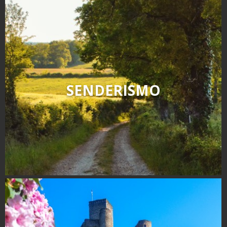
Rouquier en Goutrens
« Nuestros campos antes »
La Palairie en Goutrens
El museo de la fragua
un ojo en el pasado
artistas y artesanos
SENDERISMO
La gastronomía
local
La castaña
Las vinas
Las ferias y mercados
Descubrimiento del terruño
Recetas y productos locales
Pasear en menos
de cien