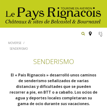
Españ
FR
MOVERSE
EN
SENDERISMO
Los
SENDERISMO
imprescindibles
Senderismo
El « Pais Rignacois » desarrolló unos caminos
Belcastel: pueblo y castillo
de senderismo señalizados de varias
Bournazel: pueblo y castillo
distancias y dificultades que se pueden
Hoteles y centros
Cicloturismo
recorrer a pie, en BTT o a caballo. Los ocios de
Los parajes
de vacaciones
agua y deportes locales completaran su
naturales
Restaurantes
gama de ocio durante sus vacaciones.