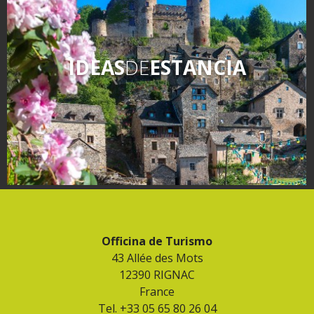
kilómetros
Los más bonitos pueblos en
IDEAS
DE
ESTANCIA
Francia
Otras hermosas aldeas
El Pays des Bastides du
Rouergue
Las ciudades y países de
arte y historia
De la valle del Lot al País
Decazeville – Aubin
Patrimonio mundial de la
UNESCO
Officina de Turismo
43 Allée des Mots
12390 RIGNAC
France
Tel. +33 05 65 80 26 04