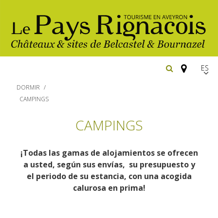
Españ
FR
DORMIR
EN
CAMPINGS
Los
CAMPINGS
imprescindibles
Senderismo
¡Todas las gamas de alojamientos se ofrecen
Belcastel: pueblo y castillo
a usted, según sus envías, su presupuesto y
Cicloturismo
Bournazel: pueblo y castillo
el periodo de su estancia, con una acogida
Hoteles y centros
calurosa en prima!
Los parajes
de vacaciones
Equitación
naturales
Restaurantes