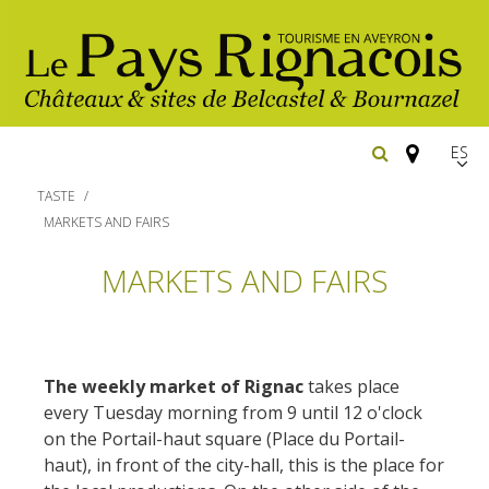
Españ
FR
TASTE
EN
MARKETS AND FAIRS
Los
MARKETS AND FAIRS
imprescindibles
Senderismo
Belcastel: pueblo y castillo
Cicloturismo
The weekly market of Rignac
takes place
Bournazel: pueblo y castillo
Hoteles y centros
every Tuesday morning from 9 until 12 o'clock
de vacaciones
Los parajes
Equitación
on the Portail-haut square (Place du Portail-
naturales
Restaurantes
haut), in front of the city-hall, this is the place for
Casas de