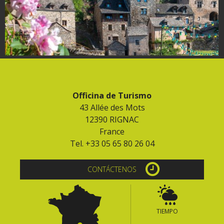
Officina de Turismo
43 Allée des Mots
12390 RIGNAC
France
Tel. +33 05 65 80 26 04
CONTÁCTENOS
TIEMPO