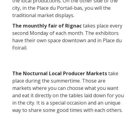
Actividades
the local productions. On the other side of the
huéspedes
La castaña
náuticas, baño
El sendero etno-botanico en
city, in the Place du Portail-bas, you will the
traditional market displays.
Ségala "Al travers"
Casas rurales y
Las vinas
Actividades
La zona húmeda de
The mounthly fair of Rignac
takes place every
de alquiler
deportivas
Maymac
second Monday of each month. The exhibitors
Las ferias y
Vistas
Campings
have their own space downtown and in Place du
mercados
Foirail.
Patrimonio y
Alojamientos
Descubrimiento
lugares de interes
insólitos
del terruño
The Nocturnal Local Producer Markets
take
El castillo y jardín de
Camping-car
Recetas y
place during the summertime. Those are
Bournazel
productos locales
markets where you can choose what you want
El castillo de Belcastel
and eat it directly on the tables laid down for you
La cripta de Auzits en verano
in the city. It is a special occasion and an unique
way to share some good times with each others.
Visitas y Museos
Las visitas guiadas
El museo de Georges