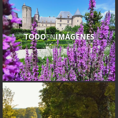
kilómetros
Los más bonitos pueblos en
Francia
Otras hermosas aldeas
TODO
EN
IMÁGENES
El Pays des Bastides du
Rouergue
Las ciudades y países de
arte y historia
De la valle del Lot al País
Decazeville – Aubin
Patrimonio mundial de la
UNESCO