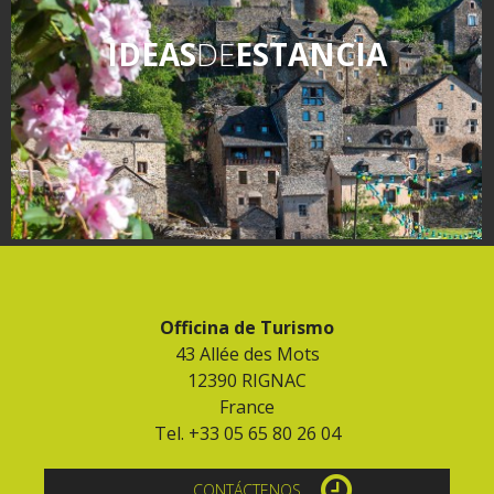
IDEAS
DE
ESTANCIA
Officina de Turismo
43 Allée des Mots
12390 RIGNAC
France
Tel. +33 05 65 80 26 04
CONTÁCTENOS