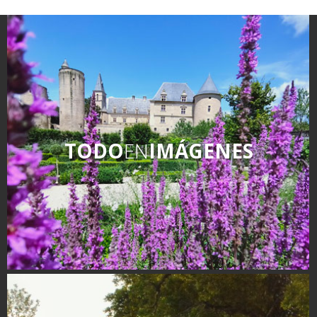
kilómetros
Los más bonitos pueblos en
Francia
Otras hermosas aldeas
El Pays des Bastides du
Rouergue
Las ciudades y países de
TODO
EN
IMÁGENES
arte y historia
De la valle del Lot al País
Decazeville – Aubin
Patrimonio mundial de la
UNESCO