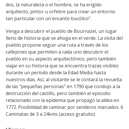
kilómetros
dos, la naturaleza o el hombre, se ha erigido 
arquitecto, pintor u orfebre para crear un entorno 
tan particular con un encanto bucólico".
Los más bonitos pueblos en
Francia
Venga a descubrir el pueblo de Bournazel, un lugar 
Otras hermosas aldeas
lleno de historia que se ahoga en el verde. La visita del 
El Pays des Bastides du
pueblo propone seguir una ruta a través de los 
Rouergue
callejones que permiten a cada uno descubrir el 
Las ciudades y países de
pueblo en su aspecto arquitectónico, pero también 
arte y historia
viajar en su historia que se encuentra trazas visibles 
durante un período desde la Edad Media hasta 
De la valle del Lot al País
nuestros días. Así, al visitante se le contará la revuelta 
Decazeville – Aubin
de las "pequeñas personas" en 1790 que condujo a la 
Patrimonio mundial de la
destrucción del castillo, pero también el episodio 
UNESCO
relacionado con la epidemia que propagó la aldea en 
1772. Posibilidad de caminar por senderos marcados. 6 
Caminatas de 3 a 24kms (acceso gratuito).