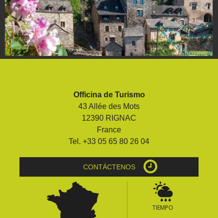
Officina de Turismo
43 Allée des Mots
12390 RIGNAC
France
Tel. +33 05 65 80 26 04
CONTÁCTENOS
TIEMPO