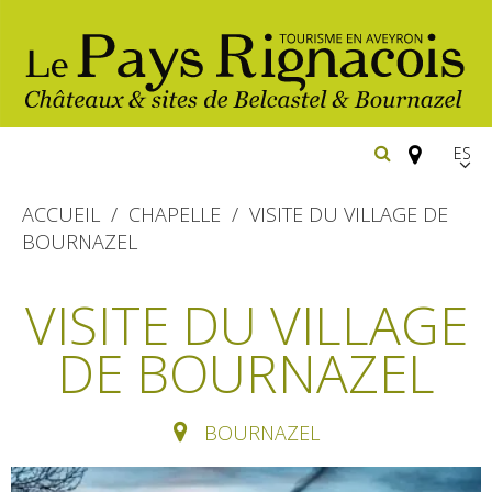
Españ
FR
ACCUEIL
CHAPELLE
VISITE DU VILLAGE DE
EN
BOURNAZEL
Los
imprescindibles
VISITE DU VILLAGE
Senderismo
DE BOURNAZEL
Belcastel: pueblo y castillo
Cicloturismo
Bournazel: pueblo y castillo
Hoteles y centros
de vacaciones
Los parajes
BOURNAZEL
Equitación
naturales
Restaurantes
Casas de