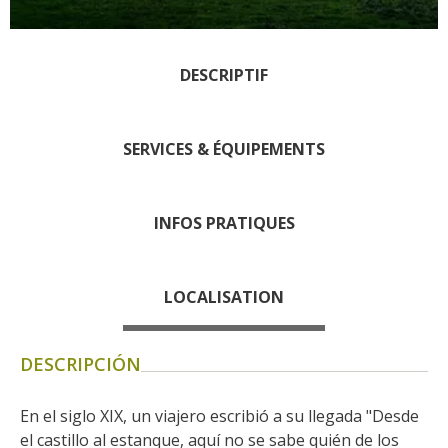
Rouquier en Goutrens
« Nuestros campos antes »
La Palairie en Goutrens
DESCRIPTIF
El museo de la fragua
un ojo en el pasado
SERVICES & ÉQUIPEMENTS
artistas y artesanos
La gastronomía
local
INFOS PRATIQUES
La castaña
Las vinas
LOCALISATION
Las ferias y mercados
Descubrimiento del terruño
DESCRIPCIÓN
Recetas y productos locales
Pasear en menos
En el siglo XIX, un viajero escribió a su llegada "Desde 
de cien
el castillo al estanque, aquí no se sabe quién de los 