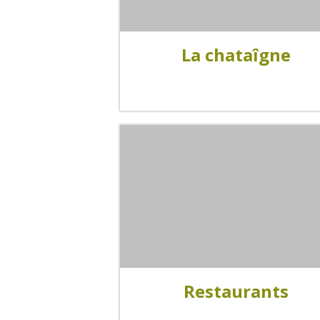
La chataîgne
Visitas y Museos
Las visitas guiadas
El museo de Georges Rouquier en
Goutrens
« Nuestros campos antes » La
Palairie en Goutrens
El museo de la fragua
un ojo en el pasado
artistas y artesanos
Restaurants