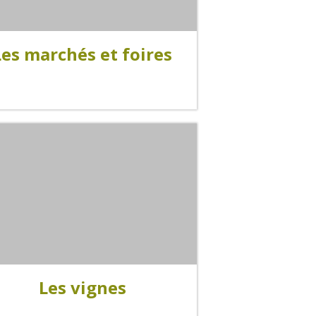
La cripta de Auzits en verano
Les marchés et foires
Pasear en menos de
cien kilómetros
Los más bonitos pueblos en Francia
Otras hermosas aldeas
El Pays des Bastides du Rouergue
Las ciudades y países de arte y
historia
De la valle del Lot al País Decazeville
– Aubin
Patrimonio mundial de la UNESCO
Les vignes