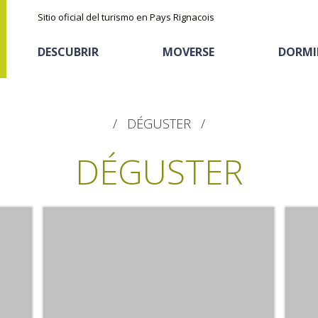
Sitio oficial del turismo en Pays Rignacois
DESCUBRIR
MOVERSE
DORMI
DÉGUSTER
DÉGUSTER
Los parajes
Cicloturismo
Casas de huéspedes
La castaña
naturales
Actividades
Descubrimiento del
El sendero etno-botanico en Ségala
deportivas
Alojamientos
terruño
"Al travers"