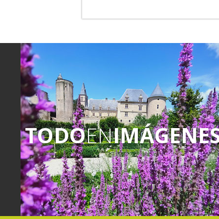
TODO
EN
IMÁGENE