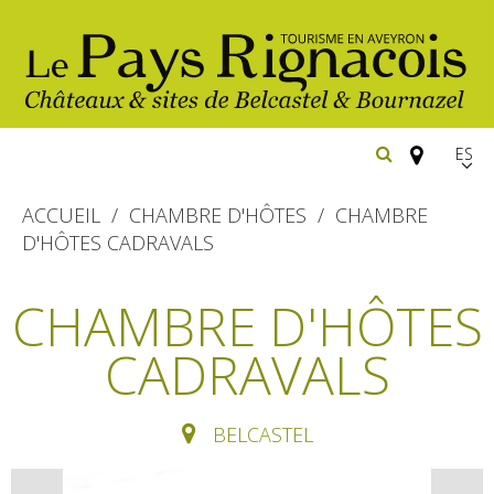
Españ
FR
ACCUEIL
CHAMBRE D'HÔTES
CHAMBRE
EN
D'HÔTES CADRAVALS
Los
imprescindibles
CHAMBRE D'HÔTES
Senderismo
CADRAVALS
Belcastel: pueblo y castillo
Cicloturismo
Bournazel: pueblo y castillo
Hoteles y centros
de vacaciones
Los parajes
BELCASTEL
Equitación
naturales
Restaurantes
Casas de