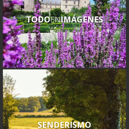
TODO
EN
IMÁGENES
SENDERISMO