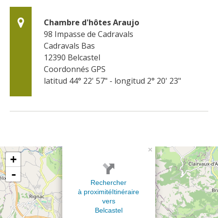
Chambre d'hôtes Araujo
98 Impasse de Cadravals
Cadravals Bas
12390
Belcastel
Coordonnés GPS
latitud 44° 22' 57" - longitud 2° 20' 23"
×
+
-
Rechercher
à proximité
Itinéraire
vers
Belcastel