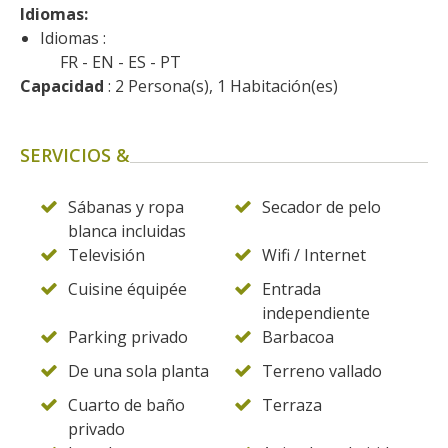
kilómetros
Idiomas: 
Idiomas :
FR
EN
ES
PT
Los más bonitos pueblos en
Capacidad
 : 2 Persona(s), 1 Habitación(es)
Francia
Otras hermosas aldeas
El Pays des Bastides du
SERVICIOS &
Rouergue
Las ciudades y países de
Sábanas y ropa
Secador de pelo
arte y historia
blanca incluidas
De la valle del Lot al País
Televisión
Wifi / Internet
Decazeville – Aubin
Cuisine équipée
Entrada
Patrimonio mundial de la
independiente
UNESCO
Parking privado
Barbacoa
De una sola planta
Terreno vallado
Cuarto de baño
Terraza
privado