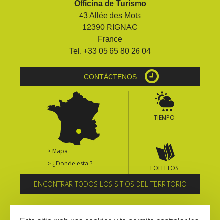
Officina de Turismo
kilómetros
43 Allée des Mots
12390 RIGNAC
Los más bonitos pueblos en
France
Francia
Tel. +33 05 65 80 26 04
Otras hermosas aldeas
El Pays des Bastides du
CONTÁCTENOS
Rouergue
Las ciudades y países de
arte y historia
TIEMPO
De la valle del Lot al País
Decazeville – Aubin
Patrimonio mundial de la
> Mapa
UNESCO
> ¿ Donde esta ?
FOLLETOS
ENCONTRAR TODOS LOS SITIOS DEL TERRITORIO
Suscríbase al boletín informativo