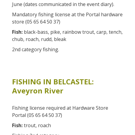
Actividades
huéspedes
June (dates communicated in the event diary).
La castaña
náuticas, baño
El sendero etno-botanico en
Mandatory fishing license at the Portal hardware
Ségala "Al travers"
Casas rurales y
Las vinas
Actividades
store (05 65 64 50 37)
La zona húmeda de
de alquiler
deportivas
Maymac
Fish:
black-bass, pike, rainbow trout, carp, tench,
Las ferias y
Vistas
chub, roach, rudd, bleak
Campings
mercados
2nd category fishing.
Patrimonio y
Alojamientos
Descubrimiento
lugares de interes
insólitos
del terruño
El castillo y jardín de
Camping-car
Recetas y
FISHING IN BELCASTEL:
Bournazel
productos locales
Aveyron River
El castillo de Belcastel
La cripta de Auzits en verano
Fishing license required at Hardware Store
Visitas y Museos
Portal (05 65 64 50 37)
Fish:
trout, roach
Las visitas guiadas
El museo de Georges