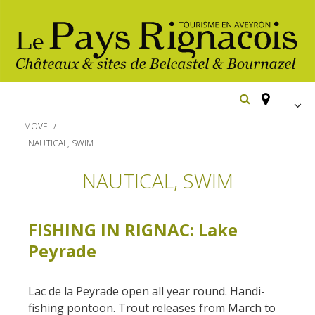
FR
MOVE
EN
NAUTICAL, SWIM
Españ
Los
NAUTICAL, SWIM
imprescindibles
Senderismo
FISHING IN RIGNAC: Lake
Belcastel: pueblo y castillo
Cicloturismo
Peyrade
Bournazel: pueblo y castillo
Hoteles y centros
de vacaciones
Los parajes
Equitación
Lac de la Peyrade open all year round. Handi-
naturales
Restaurantes
Casas de
fishing pontoon. Trout releases from March to