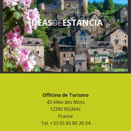
IDEAS
DE
ESTANCIA
Officina de Turismo
43 Allée des Mots
12390 RIGNAC
France
Tel. +33 05 65 80 26 04