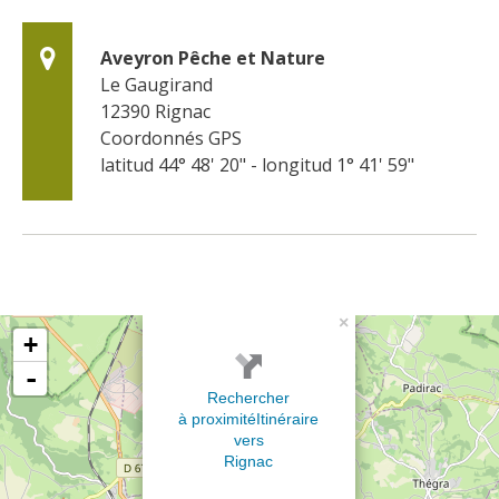
Aveyron Pêche et Nature
Le Gaugirand
12390
Rignac
Coordonnés GPS
latitud 44° 48' 20" - longitud 1° 41' 59"
×
+
-
Rechercher
à proximité
Itinéraire
vers
Rignac