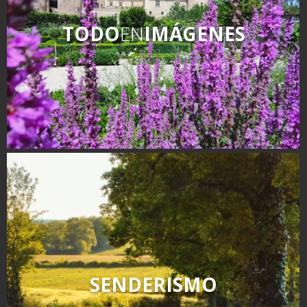
TODO
EN
IMÁGENES
SENDERISMO