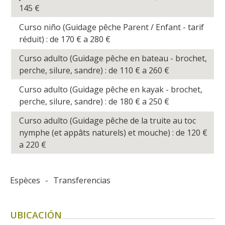
145
€
Curso niño (Guidage pêche Parent / Enfant - tarif
réduit) : de 170
€
a 280
€
Curso adulto (Guidage pêche en bateau - brochet,
perche, silure, sandre) : de 110
€
a 260
€
Curso adulto (Guidage pêche en kayak - brochet,
perche, silure, sandre) : de 180
€
a 250
€
Curso adulto (Guidage pêche de la truite au toc
nymphe (et appâts naturels) et mouche) : de 120
€
a 220
€
Espèces
-
Transferencias
UBICACIÓN