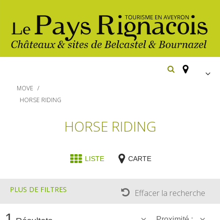
FR
MOVE
EN
HORSE RIDING
Españ
Los
HORSE RIDING
imprescindibles
Senderismo
LISTE
CARTE
Belcastel: pueblo y castillo
Cicloturismo
Bournazel: pueblo y castillo
Hoteles y centros
PLUS DE FILTRES
de vacaciones
Los parajes
Effacer la recherche
Equitación
naturales
Restaurantes
Casas de
1
Proximité :