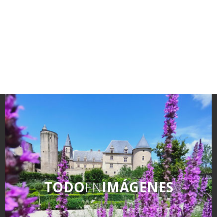
kilómetros
Los más bonitos pueblos en
Francia
Otras hermosas aldeas
El Pays des Bastides du
Rouergue
Las ciudades y países de
arte y historia
De la valle del Lot al País
Decazeville – Aubin
Patrimonio mundial de la
UNESCO
TODO
EN
IMÁGENES