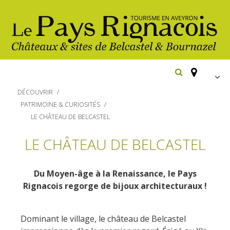
FR
DÉCOUVRIR
EN
PATRIMOINE & CURIOSITÉS
LE CHÂTEAU DE BELCASTEL
Españ
Los
imprescindibles
LE CHÂTEAU DE BELCASTEL
Senderismo
Belcastel: pueblo y castillo
Du Moyen-âge à la Renaissance, le Pays
Cicloturismo
Bournazel: pueblo y castillo
Rignacois regorge de bijoux architecturaux !
Hoteles y centros
de vacaciones
Los parajes
Equitación
naturales
Restaurantes
Dominant le village, le château de Belcastel
Casas de