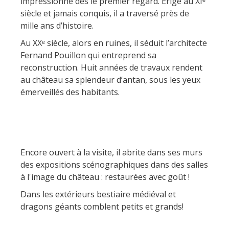
Actividades
impressionne dès le premier regard. Érigé au XIᵉ
huéspedes
La castaña
náuticas, baño
El sendero etno-botanico en
siècle et jamais conquis, il a traversé près de
mille ans d’histoire.
Ségala "Al travers"
Casas rurales y
Las vinas
Actividades
La zona húmeda de
Au XXᵉ siècle, alors en ruines, il séduit l’architecte
de alquiler
deportivas
Maymac
Fernand Pouillon qui entreprend sa
Las ferias y
Vistas
Campings
reconstruction. Huit années de travaux rendent
mercados
au château sa splendeur d’antan, sous les yeux
Patrimonio y
Alojamientos
émerveillés des habitants.
Descubrimiento
lugares de interes
insólitos
del terruño
El castillo y jardín de
Camping-car
Recetas y
Bournazel
productos locales
Encore ouvert à la visite, il abrite dans ses murs
El castillo de Belcastel
des expositions scénographiques dans des salles
La cripta de Auzits en verano
à l'image du château : restaurées avec goût !
Visitas y Museos
Dans les extérieurs bestiaire médiéval et
dragons géants comblent petits et grands!
Las visitas guiadas
El museo de Georges