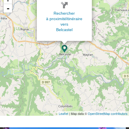
-
Rechercher
à proximité
Itinéraire
vers
Belcastel
Leaflet
| Map data ©
OpenStreetMap contributors