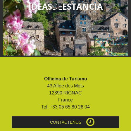
IDEAS
DE
ESTANCIA
Officina de Turismo
43 Allée des Mots
12390 RIGNAC
France
Tel. +33 05 65 80 26 04
CONTÁCTENOS