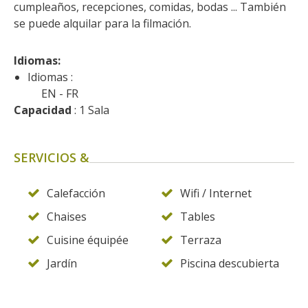
cumpleaños, recepciones, comidas, bodas ... También 
kilómetros
se puede alquilar para la filmación.
Los más bonitos pueblos en
Idiomas: 
Francia
Idiomas :
Otras hermosas aldeas
EN
FR
El Pays des Bastides du
Capacidad
 : 1 Sala
Rouergue
Las ciudades y países de
arte y historia
SERVICIOS &
De la valle del Lot al País
Decazeville – Aubin
Calefacción
Wifi / Internet
Patrimonio mundial de la
Chaises
Tables
UNESCO
Cuisine équipée
Terraza
Jardín
Piscina descubierta