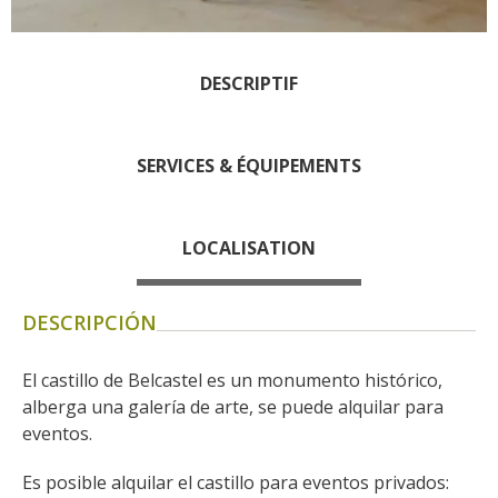
Rouquier en Goutrens
« Nuestros campos antes »
La Palairie en Goutrens
DESCRIPTIF
El museo de la fragua
un ojo en el pasado
SERVICES & ÉQUIPEMENTS
artistas y artesanos
La gastronomía
local
LOCALISATION
La castaña
DESCRIPCIÓN
Las vinas
Las ferias y mercados
El castillo de Belcastel es un monumento histórico, 
Descubrimiento del terruño
alberga una galería de arte, se puede alquilar para 
Recetas y productos locales
eventos.
Pasear en menos
Es posible alquilar el castillo para eventos privados: 
de cien