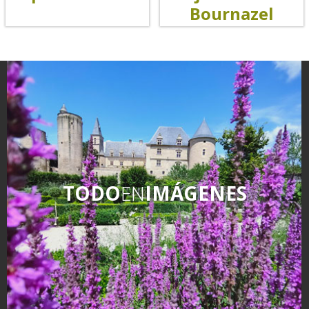
Bournazel
Rouquier en Goutrens
« Nuestros campos antes »
La Palairie en Goutrens
El museo de la fragua
un ojo en el pasado
artistas y artesanos
La gastronomía
local
La castaña
TODO
EN
IMÁGENES
Las vinas
Las ferias y mercados
Descubrimiento del terruño
Recetas y productos locales
Pasear en menos
de cien