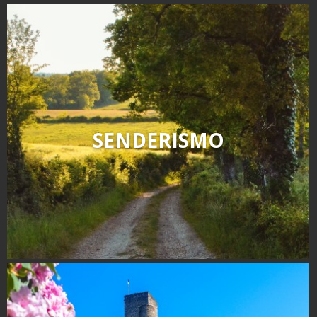
kilómetros
Los más bonitos pueblos en
Francia
Otras hermosas aldeas
El Pays des Bastides du
Rouergue
SENDERISMO
Las ciudades y países de
arte y historia
De la valle del Lot al País
Decazeville – Aubin
Patrimonio mundial de la
UNESCO