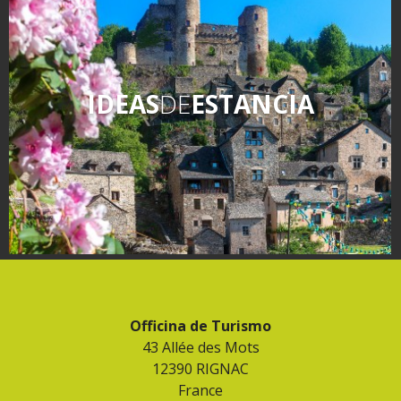
IDEAS
DE
ESTANCIA
Officina de Turismo
43 Allée des Mots
12390 RIGNAC
France