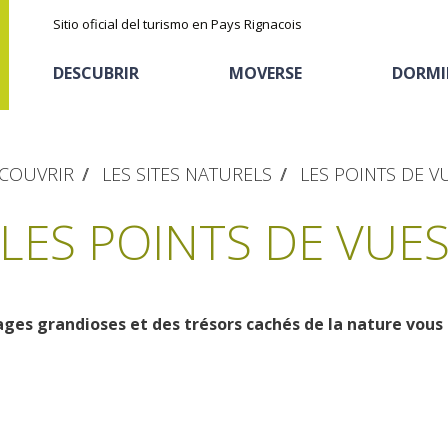
Sitio oficial del turismo en Pays Rignacois
DESCUBRIR
MOVERSE
DORMI
COUVRIR
LES SITES NATURELS
LES POINTS DE V
LES POINTS DE VUE
sages grandioses et des trésors cachés de la nature vous 
Los parajes
Cicloturismo
Casas de huéspedes
La castaña
naturales
Actividades
Descubrimiento del
El sendero etno-botanico en Ségala
deportivas
Alojamientos
terruño
"Al travers"