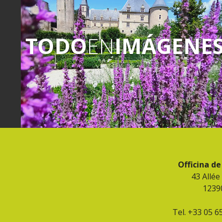
TODO
EN
IMÁGENE
Officina d
43 Allée
1239
Tel. +33 05 6