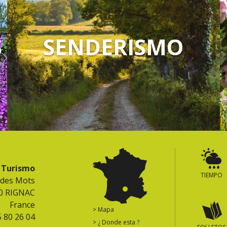
S
SENDERISMO
e Turismo
TIEMPO
 des Mots
0 RIGNAC
France
> Mapa
5 80 26 04
> ¿ Donde esta ?