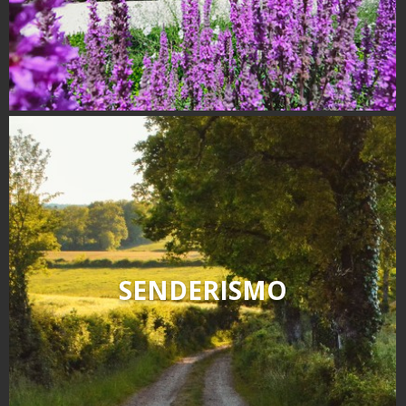
kilómetros
Los más bonitos pueblos en
Francia
Otras hermosas aldeas
El Pays des Bastides du
Rouergue
Las ciudades y países de
arte y historia
De la valle del Lot al País
Decazeville – Aubin
Patrimonio mundial de la
SENDERISMO
UNESCO