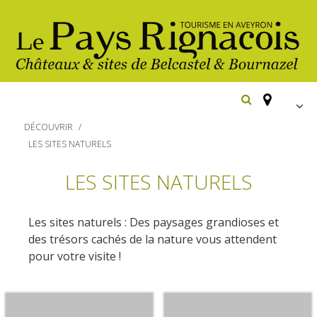
FR
DÉCOUVRIR
EN
LES SITES NATURELS
Españ
Los
LES SITES NATURELS
imprescindibles
Senderismo
Les sites naturels : Des paysages grandioses et
Belcastel: pueblo y castillo
des trésors cachés de la nature vous attendent
Cicloturismo
Bournazel: pueblo y castillo
pour votre visite !
Hoteles y centros
de vacaciones
Los parajes
Equitación
naturales
Restaurantes
Casas de