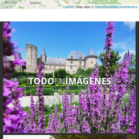
Leaflet
| Map data ©
OpenStreetMap contributors
TODO
EN
IMÁGENES