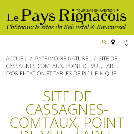
Españ
FR
ACCUEIL
PATRIMOINE NATUREL
SITE DE
EN
CASSAGNES-COMTAUX, POINT DE VUE, TABLE
D'ORIENTATION ET TABLES DE PIQUE-NIQUE
Los
imprescindibles
SITE DE
Senderismo
Belcastel: pueblo y castillo
CASSAGNES-
Cicloturismo
Bournazel: pueblo y castillo
Hoteles y centros
COMTAUX, POINT
de vacaciones
Los parajes
Equitación
naturales
Restaurantes
Casas de