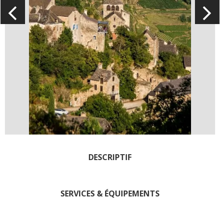
Rouquier en Goutrens
« Nuestros campos antes »
La Palairie en Goutrens
El museo de la fragua
un ojo en el pasado
artistas y artesanos
La gastronomía
local
La castaña
Las vinas
DESCRIPTIF
Las ferias y mercados
Descubrimiento del terruño
Recetas y productos locales
SERVICES & ÉQUIPEMENTS
Pasear en menos
de cien