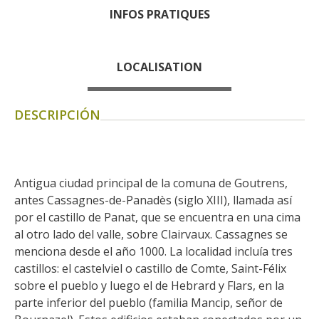
kilómetros
INFOS PRATIQUES
Los más bonitos pueblos en
LOCALISATION
Francia
Otras hermosas aldeas
El Pays des Bastides du
DESCRIPCIÓN
Rouergue
Las ciudades y países de
arte y historia
De la valle del Lot al País
Antigua ciudad principal de la comuna de Goutrens, 
Decazeville – Aubin
antes Cassagnes-de-Panadès (siglo XIII), llamada así 
Patrimonio mundial de la
por el castillo de Panat, que se encuentra en una cima 
al otro lado del valle, sobre Clairvaux. Cassagnes se 
UNESCO
menciona desde el año 1000. La localidad incluía tres 
castillos: el castelviel o castillo de Comte, Saint-Félix 
sobre el pueblo y luego el de Hebrard y Flars, en la 
parte inferior del pueblo (familia Mancip, señor de 