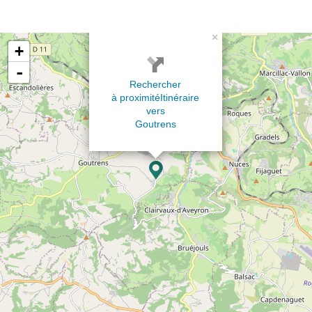
×
+
-
Rechercher
à proximité
Itinéraire
vers
Goutrens