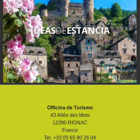
IDEAS
DE
ESTANCIA
Officina de Turismo
43 Allée des Mots
12390 RIGNAC
France
Tel. +33 05 65 80 26 04