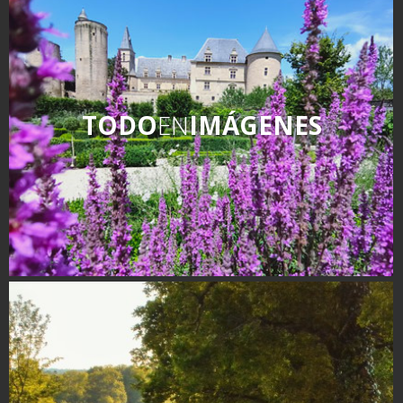
kilómetros
Los más bonitos pueblos en
Francia
Otras hermosas aldeas
TODO
EN
IMÁGENES
El Pays des Bastides du
Rouergue
Las ciudades y países de
arte y historia
De la valle del Lot al País
Decazeville – Aubin
Patrimonio mundial de la
UNESCO