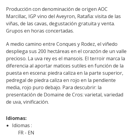
Otras hermosas aldeas
Producción con denominación de origen AOC 
El Pays des Bastides du Rouergue
Marcillac, IGP vino del Aveyron, Ratafia: visita de las 
Las ciudades y países de arte y
viñas, de las cavas, degustación gratuita y venta. 
historia
Grupos en horas concertadas.
De la valle del Lot al País
A medio camino entre Conques y Rodez, el viñedo 
Decazeville – Aubin
despliega sus 200 hectáreas en el corazón de un valle 
Patrimonio mundial de la UNESCO
precioso. La uva rey es el mansois. El terroir marca la 
diferencia al aportar matices sutiles en función de la 
puesta en escena: piedra caliza en la parte superior, 
pedregal de piedra caliza en rojo en la pendiente 
media, rojo puro debajo. Para descubrir: la 
presentación de Domaine de Cros: varietal, variedad 
de uva, vinificación.
Idiomas: 
Idiomas :
FR
EN