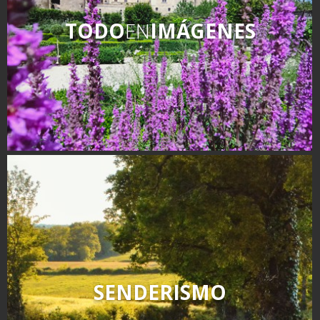
TODO
EN
IMÁGENES
SENDERISMO