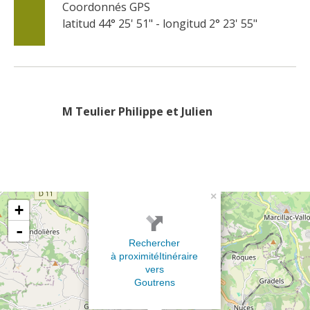
Coordonnés GPS
latitud 44° 25' 51" - longitud 2° 23' 55"
M Teulier Philippe et Julien
×
+
-
Rechercher
à proximité
Itinéraire
vers
Goutrens