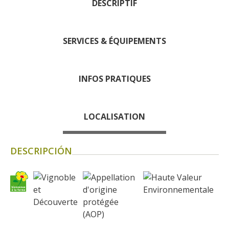
DESCRIPTIF
El museo de la fragua
un ojo en el pasado
artistas y artesanos
SERVICES & ÉQUIPEMENTS
La gastronomía
local
INFOS PRATIQUES
La castaña
Las vinas
LOCALISATION
Las ferias y mercados
Descubrimiento del terruño
DESCRIPCIÓN
Recetas y productos locales
Pasear en menos de
cien kilómetros
Los más bonitos pueblos en
Francia