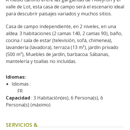
kilómetros
valle de Lot, esta casa de campo será el escenario ideal 
para descubrir paisajes variados y muchos sitios.
Los más bonitos pueblos en
Casa de campo independiente, en 2 niveles, en una 
Francia
aldea. 3 habitaciones (2 camas 140, 2 camas 90), baño, 
Otras hermosas aldeas
cocina / sala de estar (televisión, sofá, chimenea), 
El Pays des Bastides du
lavandería (lavadora), terraza (13 m²), jardín privado 
Rouergue
(500 m²), Muebles de jardín, barbacoa. Sábanas, 
Las ciudades y países de
mantelería y toallas no incluidas.
arte y historia
De la valle del Lot al País
Idiomas: 
Decazeville – Aubin
Idiomas :
Patrimonio mundial de la
FR
UNESCO
Capacidad
 : 3 Habitación(es), 6 Persona(s), 6 
Persona(s) (máximo)
SERVICIOS &