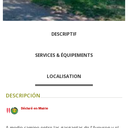
Rouquier en Goutrens
« Nuestros campos antes »
La Palairie en Goutrens
El museo de la fragua
DESCRIPTIF
un ojo en el pasado
artistas y artesanos
La gastronomía
SERVICES & ÉQUIPEMENTS
local
LOCALISATION
La castaña
Las vinas
Las ferias y mercados
DESCRIPCIÓN
Descubrimiento del terruño
Recetas y productos locales
Pasear en menos
de cien
A medio camino entre las gargantas de l'Aveyron y el 