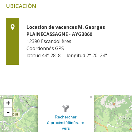
UBICACIÓN
Location de vacances M. Georges 
PLAINECASSAGNE - AYG3060
12390
Escandolières
Coordonnés GPS
latitud 44° 28' 8" - longitud 2° 20' 24"
×
+
-
Rechercher
à proximité
Itinéraire
vers