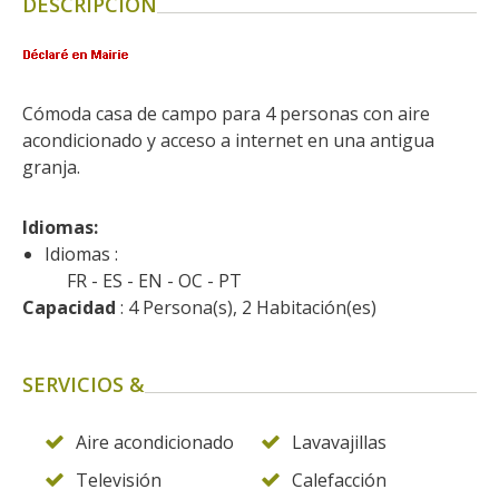
DESCRIPCIÓN
kilómetros
Los más bonitos pueblos en
Francia
Cómoda casa de campo para 4 personas con aire 
Otras hermosas aldeas
acondicionado y acceso a internet en una antigua 
El Pays des Bastides du
granja.
Rouergue
Las ciudades y países de
Idiomas: 
arte y historia
Idiomas :
De la valle del Lot al País
FR
ES
EN
OC
PT
Capacidad
 : 4 Persona(s), 2 Habitación(es)
Decazeville – Aubin
Patrimonio mundial de la
UNESCO
SERVICIOS &
Aire acondicionado
Lavavajillas
Televisión
Calefacción