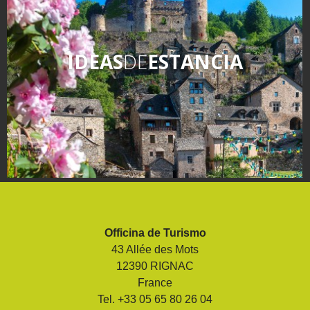
IDEAS
DE
ESTANCIA
Officina de Turismo
43 Allée des Mots
12390 RIGNAC
France
Tel. +33 05 65 80 26 04