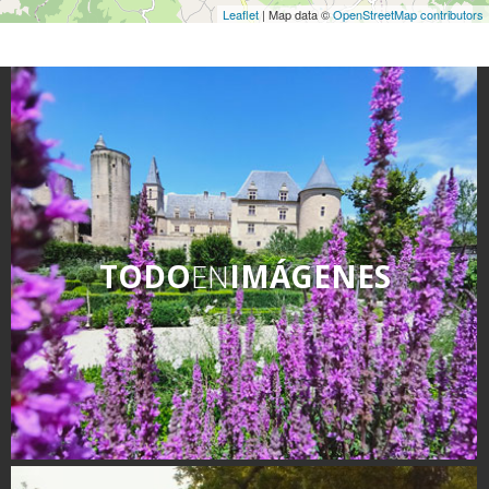
Leaflet
| Map data ©
OpenStreetMap contributors
TODO
EN
IMÁGENES