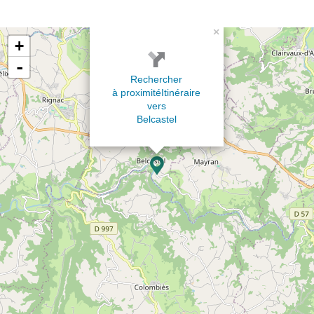
×
+
-
Rechercher
à proximité
Itinéraire
vers
Belcastel