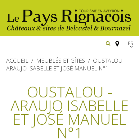
Españ
FR
ACCUEIL
MEUBLÉS ET GÎTES
OUSTALOU -
EN
ARAUJO ISABELLE ET JOSÉ MANUEL N°1
Los
imprescindibles
OUSTALOU -
Senderismo
ARAUJO ISABELLE
Belcastel: pueblo y castillo
Cicloturismo
Bournazel: pueblo y castillo
ET JOSÉ MANUEL
Hoteles y centros
de vacaciones
Los parajes
Equitación
N°1
naturales
Restaurantes
Casas de