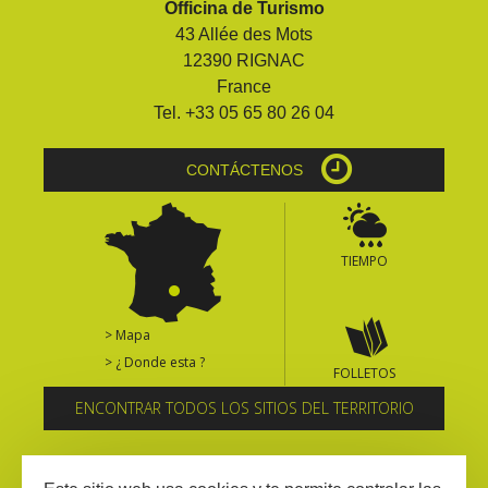
Officina de Turismo
kilómetros
43 Allée des Mots
12390 RIGNAC
Los más bonitos pueblos en
France
Francia
Tel. +33 05 65 80 26 04
Otras hermosas aldeas
El Pays des Bastides du
CONTÁCTENOS
Rouergue
Las ciudades y países de
arte y historia
TIEMPO
De la valle del Lot al País
Decazeville – Aubin
Patrimonio mundial de la
> Mapa
UNESCO
> ¿ Donde esta ?
FOLLETOS
ENCONTRAR TODOS LOS SITIOS DEL TERRITORIO
Suscríbase al boletín informativo